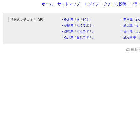
ホーム
サイトマップ
ログイン
クチコミ投稿
プラ
全国のクチコミナビ(R)
・栃木県「栃ナビ！」
・熊本県「ひ
・福島県「ふくラボ！」
・新潟県「な
・群馬県「ぐんラボ！」
・香川県「さ
・石川県「金沢ラボ！」
・鹿児島県「
(C) HitBit