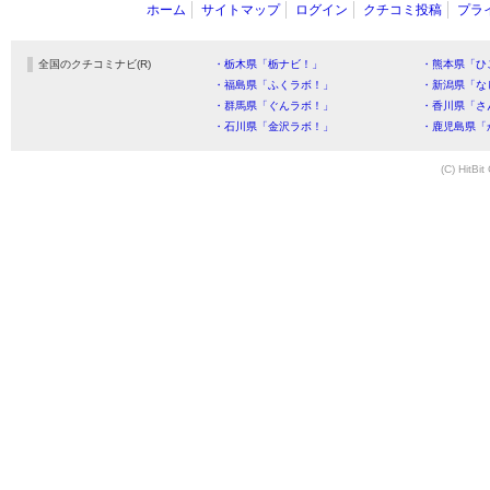
ホーム
サイトマップ
ログイン
クチコミ投稿
プラ
全国のクチコミナビ(R)
・栃木県「栃ナビ！」
・熊本県「ひ
・福島県「ふくラボ！」
・新潟県「な
・群馬県「ぐんラボ！」
・香川県「さ
・石川県「金沢ラボ！」
・鹿児島県「
(C) HitBit