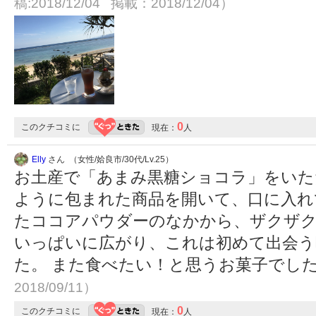
稿:2018/12/04 掲載：2018/12/04）
0
このクチコミに
現在：
人
Elly
さん （女性/姶良市/30代/Lv.25）
お土産で「あまみ黒糖ショコラ」をいた
ように包まれた商品を開いて、口に入れ
たココアパウダーのなかから、ザクザク
いっぱいに広がり、これは初めて出会う
た。 また食べたい！と思うお菓子でし
2018/09/11）
0
このクチコミに
現在：
人