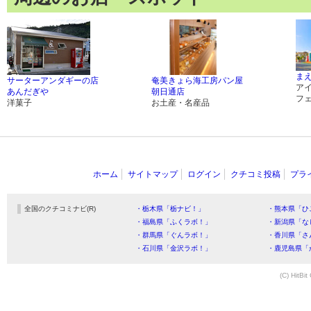
ま
サーターアンダギーの店
奄美きょら海工房パン屋
ア
あんだぎや
朝日通店
フ
洋菓子
お土産・名産品
ホーム
サイトマップ
ログイン
クチコミ投稿
プラ
全国のクチコミナビ(R)
・栃木県「栃ナビ！」
・熊本県「ひ
・福島県「ふくラボ！」
・新潟県「な
・群馬県「ぐんラボ！」
・香川県「さ
・石川県「金沢ラボ！」
・鹿児島県「
(C) HitBit