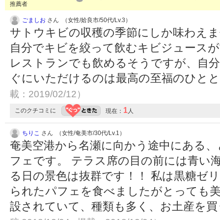
推薦者
ごましお
さん （女性/姶良市/50代/Lv.3）
サトウキビの収穫の季節にしか味わえま
自分でキビを絞って飲むキビジュースが
レストランでも飲めるそうですが、自分
ぐにいただけるのは最高の至福のひと
載：2019/02/12）
1
このクチコミに
現在：
人
ちりこ
さん （女性/奄美市/30代/Lv.1）
奄美空港から名瀬に向かう途中にある、
フェです。 テラス席の目の前には青い
る日の景色は抜群です！！ 私は黒糖ゼ
られたパフェを食べましたがとっても美
設されていて、種類も多く、お土産を