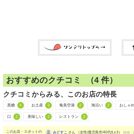
おすすめのクチコミ （
4
件）
クチコミからみる、このお店の特長
黒糖
お土産
奄美空港
海沿い
おしゃ
4
3
2
2
口
美味しい
レストラン
2
2
2
このお店・スポットの
みどすこ
さん （女性/鹿児島市/40代/Lv.3）
(投稿：2