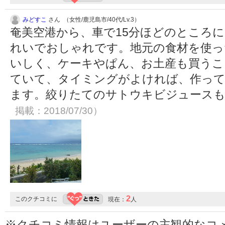
みどすこ
さん （女性/鹿児島市/40代/Lv.3）
奄美空港から、車で15分ほどのところ
れいでおしゃれです。地元の食材を使っ
いしく、ケーキやぱん、お土産も買うこ
ていて、タイミングがよければ、作っ
ます。絞りたてのサトウキビジュース
掲載：2018/07/30）
2
このクチコミに
現在：
人
※クチコミ情報はユーザーの主観的なコ