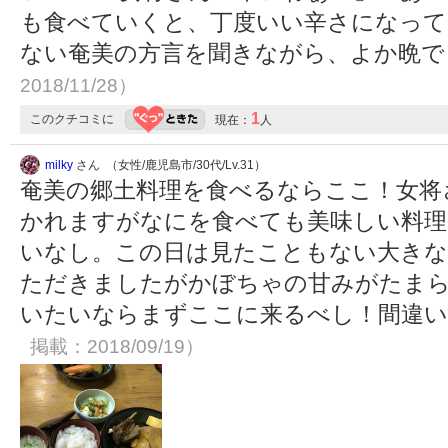
も食べていくと、丁度いい辛さになって
ない奄美の方言を聞きながら、よか晩
2018/11/28）
1
このクチコミに
現在：
人
milky
さん （女性/鹿児島市/30代/Lv.31）
奄美の郷土料理を食べるならここ！女将
かれますがなにを食べても美味しい料理
いなし。この日は見たこともない大きな
ただきましたがかぼちゃの甘みがたまら
いたいならまずここに来るべし！間違い
掲載：2018/09/19）