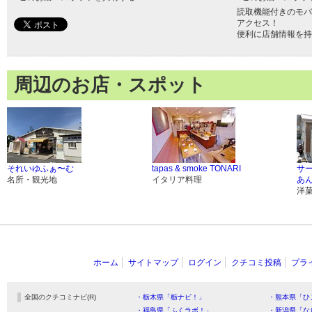
読取機能付きのモバ
アクセス！
便利に店舗情報を持
周辺のお店・スポット
それいゆふぁ〜む
tapas & smoke TONARI
サ
名所・観光地
イタリア料理
あ
洋
ホーム
サイトマップ
ログイン
クチコミ投稿
プラ
全国のクチコミナビ(R)
・栃木県「栃ナビ！」
・熊本県「ひ
・福島県「ふくラボ！」
・新潟県「な