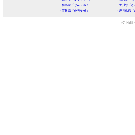
・群馬県「ぐんラボ！」
・香川県「さ
・石川県「金沢ラボ！」
・鹿児島県「
(C) HitBit