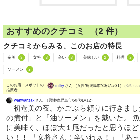
おすすめのクチコミ （
2
件）
クチコミからみる、このお店の特長
奄美
女将
辛い
美味しい
料理
3
3
3
2
2
ソーメン
2
このお店・スポットの
milky
さん （女性/鹿児島市/30代/Lv.31）
(投稿：2018
推薦者
wanwanzak
さん （男性/鹿児島市/50代/Lv.12）
初奄美の夜。かごぶら頼りに行きました
の煮付」と「油ソーメン」を戴いた。 
に美味く、ほぼ大１尾だったと思うほど
い！！ 「女将さん！辛いわぁ！」「あ～