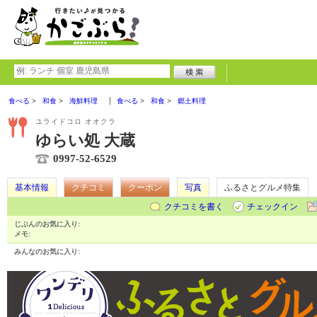
食べる
和食
海鮮料理
食べる
和食
郷土料理
ユライドコロ オオクラ
ゆらい処 大蔵
0997-52-6529
基本情報
クチコミ
クーポン
写真
ふるさとグルメ特集
クチコミを書く
チェックイン
じぶんのお気に入り:
メモ:
みんなのお気に入り: