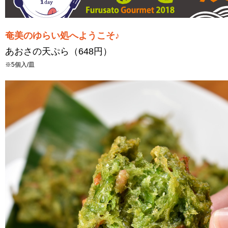
奄美のゆらい処へようこそ♪
あおさの天ぷら（648円）
※5個入/皿