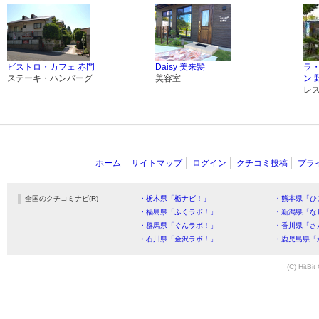
ビストロ・カフェ 赤門
Daisy 美来髪
ラ
ステーキ・ハンバーグ
美容室
ン 
レ
ホーム
サイトマップ
ログイン
クチコミ投稿
プラ
全国のクチコミナビ(R)
・栃木県「栃ナビ！」
・熊本県「ひ
・福島県「ふくラボ！」
・新潟県「な
・群馬県「ぐんラボ！」
・香川県「さ
・石川県「金沢ラボ！」
・鹿児島県「
(C) HitBit