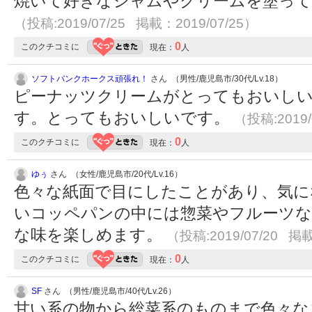
焼いて好きなジャムやクリームを塗っ
（投稿:2019/07/25 掲載：2019/07/25）
0
このクチコミに
現在：
人
ソフトバンクホークス頑張れ！
さん （男性/鹿児島市/30代/Lv.18）
ピーナッツクリームがとってもおいしい
す。とってもおいしいです。
（投稿:2019/
0
このクチコミに
現在：
人
ゆぅ
さん （女性/鹿児島市/20代/Lv.16）
色々な紙面で目にしたことがあり、気に
いコッペパンの中には惣菜やフルーツ
な味を楽しめます。
（投稿:2019/07/20 掲載
0
このクチコミに
現在：
人
SF
さん （男性/鹿児島市/40代/Lv.26）
甘い系の物から総菜系のものまで色々な