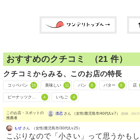
おすすめのクチコミ （
21
件）
クチコミからみる、このお店の特長
コッペパン
美味しい
パン
バター
店
16
11
6
6
ピーナッツクリーム
いちご
4
4
このお店・スポットの
凛恋
さん （女性/鹿児島市/40代/Lv.7）
(投稿：2017/
推薦者
もぜ
さん （女性/鹿児島市/30代/Lv.25）
こぶりなので「小さい」って思うかも