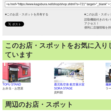
■
このお店・スポットを共有する
■
このお店・スポッ
読取機能付きのモバ
アクセス！
便利に店舗情報を持
このお店・スポットをお気に入り
ています
TOFU STAND
鹿児島空港 航空展示室
麺家
お弁当・お惣菜
SORA STAGE
ラ
資料館
周辺のお店・スポット