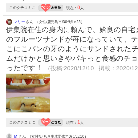
0
このクチコミに
現在：
人
マリー
さん （女性/鹿児島市/30代/Lv.23）
伊集院在住の身内に頼んで、姶良の自宅
のフルーツサンドが苺になっていて、テ
こにこパンの牙のようにサンドされた
ムだけかと思いきやパキっと食感のチ
ったです！
（投稿:2020/12/10 掲載：2020/12
1
このクチコミに
現在：
人
Ｍ
さん （女性/いちき串木野市/40代/Lv.10）