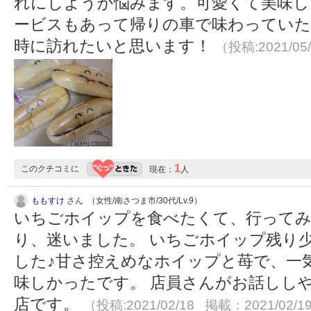
れにしようか悩みます。可愛くて美味し
ービスもあって帰りの車で味わっていた
時に訪れたいと思います！
（投稿:2021/05
1
このクチコミに
現在：
人
ももすけ
さん （女性/南さつま市/30代/Lv.9）
いちごホイップを食べたくて、行ってみ
り、迷いました。 いちごホイップ残り
した♪甘さ控えめなホイップと苺で、一
味しかったです。 店員さんがお話しし
店です。
（投稿:2021/02/18 掲載：2021/02/1