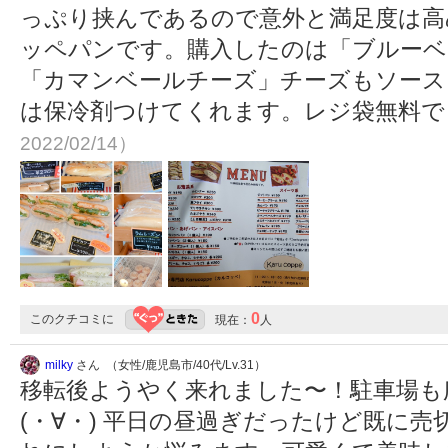
っぷり挟んであるので意外と満足度は高
ッペパンです。購入したのは「ブルーベ
「カマンベールチーズ」チーズもソース
は保冷剤つけてくれます。レジ袋無料
2022/02/14）
0
このクチコミに
現在：
人
milky
さん （女性/鹿児島市/40代/Lv.31）
移転後ようやく来れました〜！駐車場も
(・∀・) 平日の昼過ぎだったけど既に