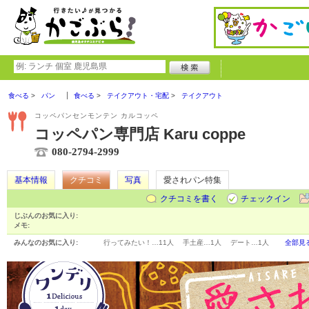
食べる
パン
食べる
テイクアウト・宅配
テイクアウト
コッペパンセンモンテン カルコッペ
コッペパン専門店 Karu coppe
080-2794-2999
基本情報
クチコミ
写真
愛されパン特集
クチコミを書く
チェックイン
じぶんのお気に入り:
メモ:
みんなのお気に入り:
行ってみたい！…
11人
手土産…
1人
デート…
1人
全部見