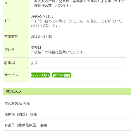
「観光案内所前」交差点（霧島神宮大鳥居）より車で約1分
ス
「霧島神宮前」バス停すぐ
0995-57-3153
TEL
※お問い合わせの際は「かごぶら！を見た」とお伝えいた
だければ幸いです。
営業時間
08:30～17:30
水曜日
店休日
※祝祭日の場合は営業いたします。
駐車場
あり
サービス
オススメ
屋久杉製品 各種
龍神焼（陶器） 各種
お菓子（薩摩蒸氣屋） 各種