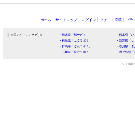
ホーム
サイトマップ
ログイン
クチコミ投稿
プラ
全国のクチコミナビ(R)
・栃木県「栃ナビ！」
・熊本県「ひ
・福島県「ふくラボ！」
・新潟県「な
・群馬県「ぐんラボ！」
・香川県「さ
・石川県「金沢ラボ！」
・鹿児島県「
(C) HitBit