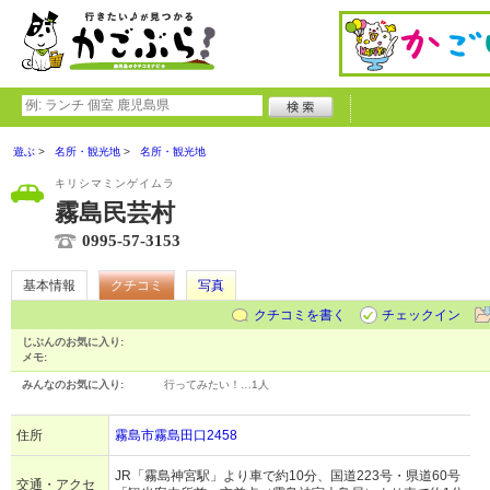
遊ぶ
名所・観光地
名所・観光地
キリシマミンゲイムラ
霧島民芸村
0995-57-3153
基本情報
クチコミ
写真
クチコミを書く
チェックイン
じぶんのお気に入り:
メモ:
みんなのお気に入り:
行ってみたい！…
1人
住所
霧島市霧島田口2458
JR「霧島神宮駅」より車で約10分、国道223号・県道60号
交通・アクセ