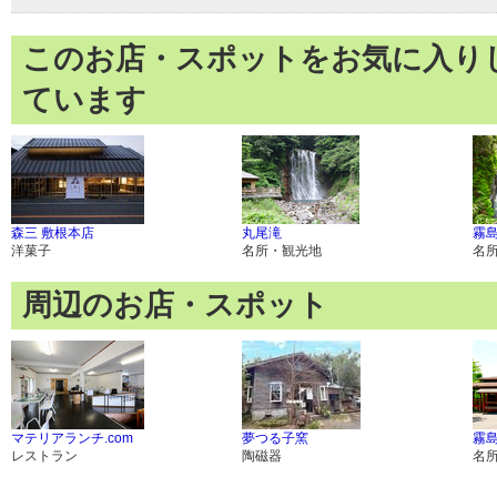
このお店・スポットをお気に入り
ています
森三 敷根本店
丸尾滝
霧
洋菓子
名所・観光地
名
周辺のお店・スポット
マテリアランチ.com
夢つる子窯
霧
レストラン
陶磁器
名