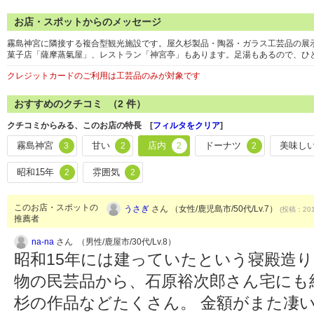
お店・スポットからのメッセージ
霧島神宮に隣接する複合型観光施設です。屋久杉製品・陶器・ガラス工芸品の展
菓子店「薩摩蒸氣屋」、レストラン「神宮亭」もあります。足湯もあるので、ひ
クレジットカードのご利用は工芸品のみが対象です
おすすめのクチコミ （
2
件）
クチコミからみる、このお店の特長 [
フィルタをクリア
]
霧島神宮
甘い
店内
ドーナツ
美味し
3
2
2
2
昭和15年
雰囲気
2
2
このお店・スポットの
うさぎ
さん （女性/鹿児島市/50代/Lv.7）
(投稿：201
推薦者
na-na
さん （男性/鹿屋市/30代/Lv.8）
昭和15年には建っていたという寝殿造
物の民芸品から、石原裕次郎さん宅にも
杉の作品などたくさん。 金額がまた凄い