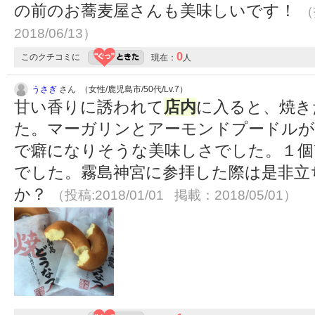
の前のお蕎麦屋さんも美味しいです！
（
2018/06/13）
0
このクチコミに
現在：
人
うさぎ
さん （女性/鹿児島市/50代/Lv.7）
甘い香りに誘われて
店内
に入ると、焼き
た。マーガリンとアーモンドプードルが
で癖になりそうな美味しさでした。１個
でした。霧島神宮に参拝した際は是非立
か？
（投稿:2018/01/01 掲載：2018/05/01）