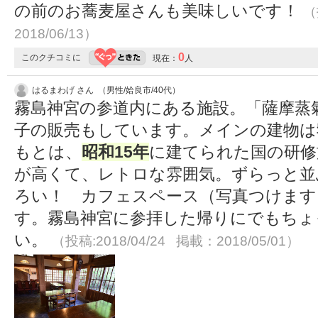
の前のお蕎麦屋さんも美味しいです！
（
2018/06/13）
0
このクチコミに
現在：
人
はるまわげ さん （男性/姶良市/40代）
霧島神宮の参道内にある施設。「薩摩蒸
子の販売もしています。メインの建物は
もとは、
昭和15年
に建てられた国の研修
が高くて、レトロな雰囲気。ずらっと並
ろい！ カフェスペース（写真つけます
す。霧島神宮に参拝した帰りにでもちょ
い。
（投稿:2018/04/24 掲載：2018/05/01）