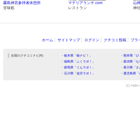
霧島神宮参拝者休憩所
マテリアランチ.com
山
甘味処
レストラン
神
ホーム
サイトマップ
ログイン
クチコミ投稿
プラ
全国のクチコミナビ(R)
・栃木県「栃ナビ！」
・熊本県「ひ
・福島県「ふくラボ！」
・新潟県「な
・群馬県「ぐんラボ！」
・香川県「さ
・石川県「金沢ラボ！」
・鹿児島県「
(C) HitBit