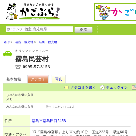
遊ぶ
名所・観光地
名所・観光地
キリシマミンゲイムラ
霧島民芸村
0995-57-3153
基本情報
クチコミ
写真
クチコミを書く
チェックイン
じぶんのお気に入り:
メモ:
みんなのお気に入り:
行ってみたい！…
1人
住所
霧島市霧島田口2458
JR「霧島神宮駅」より車で約10分、国道223号・県道60号
交通・アクセ