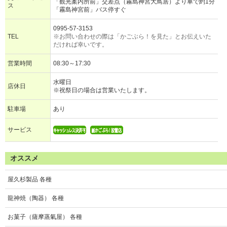
「観光案内所前」交差点（霧島神宮大鳥居）より車で約1分
ス
「霧島神宮前」バス停すぐ
0995-57-3153
TEL
※お問い合わせの際は「かごぶら！を見た」とお伝えいた
だければ幸いです。
営業時間
08:30～17:30
水曜日
店休日
※祝祭日の場合は営業いたします。
駐車場
あり
サービス
オススメ
屋久杉製品 各種
龍神焼（陶器） 各種
お菓子（薩摩蒸氣屋） 各種