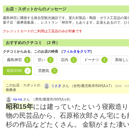
お店・スポットからのメッセージ
霧島神宮に隣接する複合型観光施設です。屋久杉製品・陶器・ガラス工芸品の展
菓子店「薩摩蒸氣屋」、レストラン「神宮亭」もあります。足湯もあるので、ひ
クレジットカードのご利用は工芸品のみが対象です
おすすめのクチコミ （
2
件）
クチコミからみる、このお店の特長 [
フィルタをクリア
]
霧島神宮
甘い
店内
ドーナツ
美味し
3
2
2
2
昭和15年
雰囲気
2
2
このお店・スポットの
うさぎ
さん （女性/鹿児島市/50代/Lv.7）
(投稿：201
推薦者
na-na
さん （男性/鹿屋市/30代/Lv.8）
昭和15年
には建っていたという寝殿造り
物の民芸品から、石原裕次郎さん宅にも
杉の作品などたくさん。 金額がまた凄い