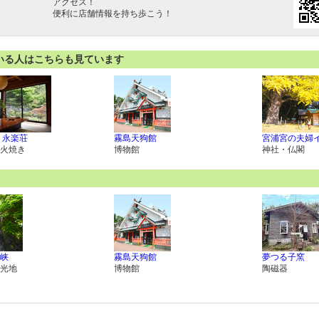
アクセス！
便利に店舗情報を持ち歩こう！
いる人はこちらも見ています
 永楽荘
霧島天狗館
宮浦宮の夫婦
火焼き
博物館
神社・仏閣
峡
霧島天狗館
夢つる子窯
光地
博物館
陶磁器