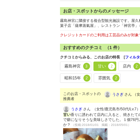
お店・スポットからのメッセージ
霧島神宮に隣接する複合型観光施設です。屋久
菓子店「薩摩蒸氣屋」、レストラン「神宮亭」
クレジットカードのご利用は工芸品のみが対象
おすすめのクチコミ （
1
件）
クチコミからみる、このお店の特長 [
フィルタ
霧島神宮
甘い
店内
3
2
2
昭和15年
雰囲気
2
2
このお店・スポットの
うさぎ
さん （女
推薦者
うさぎ
さん （女性/鹿児島市/50代/Lv.7
甘
い
香りに誘われて店内に入ると、焼きたて
で癖になりそうな美味しさでした。１個76
か？
（投稿:2018/01/01 掲載：2018/05/01）