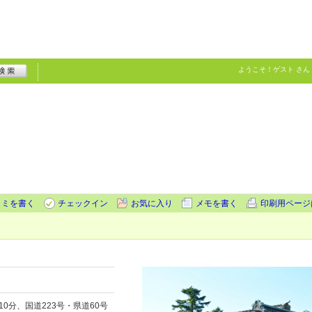
ようこそ！
ゲスト
さん
コミを書く
チェックイン
お気に入り
メモを書く
印刷用ページ
0分、国道223号・県道60号