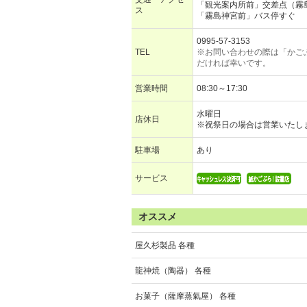
「観光案内所前」交差点（霧
ス
「霧島神宮前」バス停すぐ
0995-57-3153
TEL
※お問い合わせの際は「かご
だければ幸いです。
営業時間
08:30～17:30
水曜日
店休日
※祝祭日の場合は営業いたし
駐車場
あり
サービス
オススメ
屋久杉製品 各種
龍神焼（陶器） 各種
お菓子（薩摩蒸氣屋） 各種