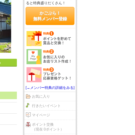
ると特典盛りだくさん！
かごぶら！
無料メンバー登録
る
[→メンバー特典の詳細をみる]
お気に入り
行きたいイベント
マイページ
ポイント交換
（現在 0ポイント）