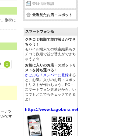
登録情報確認
最近見たお店・スポット
す。別棟に
スマートフォン版
クチコミ数順で並び替えができ
ちゃう！
モバイル端末での検索結果もク
チコミ数順で並び替えができち
ゃうよ☆
り
2
お気に入りのお店・スポットリ
ストを持ち運べる！
かごぶら！メンバーに登録
する
と、お気に入りのお店・スポッ
トリストが作れちゃう。PC・
スマートフォン共通だから、い
つでもどこでもチェックできる
よ♪
https://www.kagobura.net/
ドーナツ
かがです