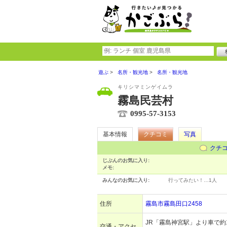
遊ぶ
名所・観光地
名所・観光地
キリシマミンゲイムラ
霧島民芸村
0995-57-3153
基本情報
クチコミ
写真
クチ
じぶんのお気に入り:
メモ:
みんなのお気に入り:
行ってみたい！…
1人
住所
霧島市霧島田口2458
JR「霧島神宮駅」より車で約1
交通・アクセ