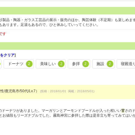
杉製品・陶器・ガラス工芸品の展示・販売のほか、陶芸体験（不定期）も楽しめま
もあります。足湯もあるので、ひと休みしていってください。
です
をクリア
]
ドーナツ
美味しい
参拝
施設
寝殿造
2
2
2
2
性/鹿児島市/50代/Lv.7）
(投稿：2018/01/01 掲載：2018/05/01)
）
のドーナツがありました。マーガリンとアーモンドプードルが入った程いい
甘
さの
円とお値段もリーズナブルでした。霧島神宮に参拝した際は是非立ち寄ってみてはい