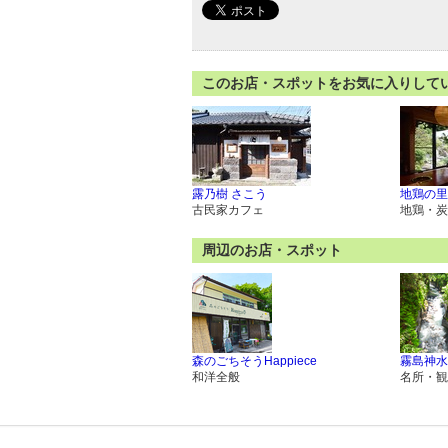
このお店・スポットをお気に入りして
露乃樹 さこう
地鶏の里
古民家カフェ
地鶏・炭
周辺のお店・スポット
森のごちそうHappiece
霧島神水
和洋全般
名所・観