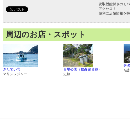
読取機能付きのモバ
アクセス！
便利に店舗情報を持
周辺のお店・スポット
佐
さたでい号
台場公園（根占砲台跡）
名
マリンレジャー
史跡