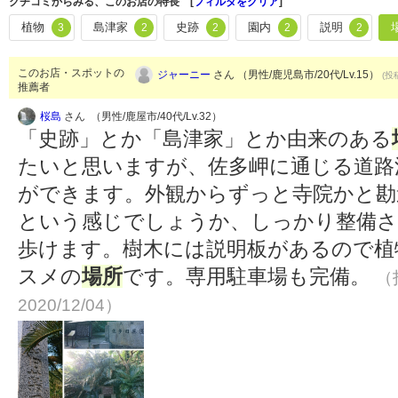
クチコミからみる、このお店の特長 [
フィルタをクリア
]
植物
島津家
史跡
園内
説明
3
2
2
2
2
このお店・スポットの
ジャーニー
さん （男性/鹿児島市/20代/Lv.15）
(投
推薦者
桜島
さん （男性/鹿屋市/40代/Lv.32）
「史跡」とか「島津家」とか由来のある
たいと思いますが、佐多岬に通じる道路
ができます。外観からずっと寺院かと勘
という感じでしょうか、しっかり整備さ
歩けます。樹木には説明板があるので植
スメの
場所
です。専用駐車場も完備。
（
2020/12/04）