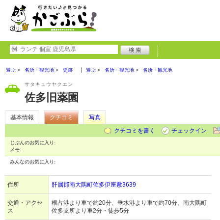
遊ぶ
名所・観光地
史跡
遊ぶ
名所・観光地
名所・観光地
サタキュウヤクエン
佐多旧薬園
基本情報
クチコミ
写真
クチコミを書く
チェックイン
じぶんのお気に入り:
メモ:
みんなのお気に入り:
住所
肝属郡南大隅町佐多伊座敷3639
交通・アクセ
根占港より車で約20分、垂水港より車で約70分、南大隅町
ス
佐多支所より車2分・徒歩5分