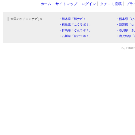
ホーム
サイトマップ
ログイン
クチコミ投稿
プラ
全国のクチコミナビ(R)
・栃木県「栃ナビ！」
・熊本県「ひ
・福島県「ふくラボ！」
・新潟県「な
・群馬県「ぐんラボ！」
・香川県「さ
・石川県「金沢ラボ！」
・鹿児島県「
(C) HitBit