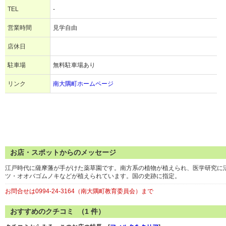
TEL
-
営業時間
見学自由
店休日
駐車場
無料駐車場あり
リンク
南大隅町ホームページ
お店・スポットからのメッセージ
江戸時代に薩摩藩が手がけた薬草園です。南方系の植物が植えられ、医学研究に
ツ・オオバゴムノキなどが植えられています。国の史跡に指定。
お問合せは0994-24-3164（南大隅町教育委員会）まで
おすすめのクチコミ （
1
件）