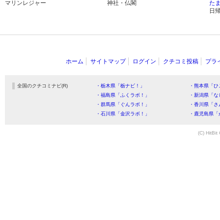
マリンレジャー
神社・仏閣
た
日
ホーム
サイトマップ
ログイン
クチコミ投稿
プラ
全国のクチコミナビ(R)
・栃木県「栃ナビ！」
・熊本県「ひ
・福島県「ふくラボ！」
・新潟県「な
・群馬県「ぐんラボ！」
・香川県「さ
・石川県「金沢ラボ！」
・鹿児島県「
(C) HitBit