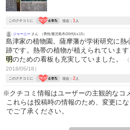
1
このクチコミに
現在：
人
ジャーニー
さん （男性/鹿児島市/20代/Lv.15）
島津家の植物園。薩摩藩が学術研究に熱
跡です。熱帯の植物が植えられています
明
のための看板も充実していました。
（
2018/05/18）
2
このクチコミに
現在：
人
※クチコミ情報はユーザーの主観的なコ
これらは投稿時の情報のため、変更に
でご了承ください。