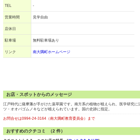
TEL
-
営業時間
見学自由
店休日
駐車場
無料駐車場あり
リンク
南大隅町ホームページ
お店・スポットからのメッセージ
江戸時代に薩摩藩が手がけた薬草園です。南方系の植物が植えられ、医学研究に
ツ・オオバゴムノキなどが植えられています。国の史跡に指定。
お問合せは0994-24-3164（南大隅町教育委員会）まで
おすすめのクチコミ （
2
件）