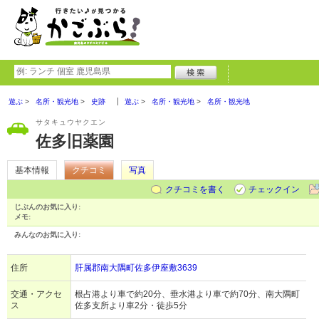
遊ぶ
名所・観光地
史跡
遊ぶ
名所・観光地
名所・観光地
サタキュウヤクエン
佐多旧薬園
基本情報
クチコミ
写真
クチコミを書く
チェックイン
じぶんのお気に入り:
メモ:
みんなのお気に入り:
住所
肝属郡南大隅町佐多伊座敷3639
交通・アクセ
根占港より車で約20分、垂水港より車で約70分、南大隅町
ス
佐多支所より車2分・徒歩5分