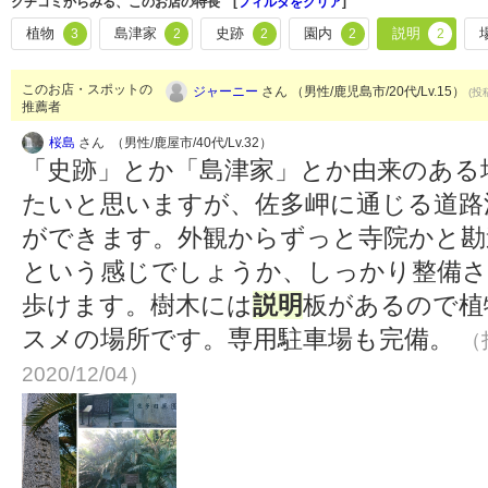
クチコミからみる、このお店の特長 [
フィルタをクリア
]
植物
島津家
史跡
園内
説明
3
2
2
2
2
このお店・スポットの
ジャーニー
さん （男性/鹿児島市/20代/Lv.15）
(投
推薦者
桜島
さん （男性/鹿屋市/40代/Lv.32）
「史跡」とか「島津家」とか由来のある
たいと思いますが、佐多岬に通じる道路
ができます。外観からずっと寺院かと勘
という感じでしょうか、しっかり整備さ
歩けます。樹木には
説明
板があるので植
スメの場所です。専用駐車場も完備。
（
2020/12/04）