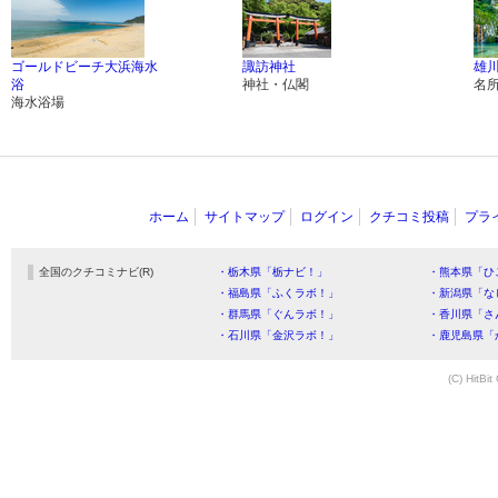
ゴールドビーチ大浜海水
諏訪神社
雄
浴
神社・仏閣
名
海水浴場
ホーム
サイトマップ
ログイン
クチコミ投稿
プラ
全国のクチコミナビ(R)
・栃木県「栃ナビ！」
・熊本県「ひ
・福島県「ふくラボ！」
・新潟県「な
・群馬県「ぐんラボ！」
・香川県「さ
・石川県「金沢ラボ！」
・鹿児島県「
(C) HitBit