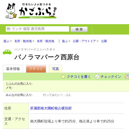
遊ぶ
名所・観光地
名所・観光地
遊ぶ
公園・アウトドア
公園
パノラマパークニシハラダイ
パノラマパーク西原台
基本情報
クチコミ
写真
クチコミを書く
チェックイン
じぶんのお気に入り:
メモ:
みんなのお気に入り:
行ってみたい！…
1人
住所
肝属郡南大隅町根占横別府
交通・アクセ
南大隅町役場より車で約25分、根占港より車で約25分
ス