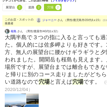
クチコミからみる、このお店の特長 [
フィルタをクリア
]
展望台
道路
穴場
2
2
2
このお店・スポットの
ジャーニー
さん （男性/鹿児島市/20代/Lv.15）
(投
推薦者
桜島
さん （男性/鹿屋市/40代/Lv.32）
大隅半島で３つの指に入ると言っても過
た。個人的には佐多岬よりも好きです。
方、無人の展望台に腰かけギラギラと夕
われました。開聞岳も桜島も見えます。
場所ですが、展望台までは離合もできな
と帰りに別のコース走りましたがどちら
い道路なので
穴場
と言えば
穴場
です。
（
2020/12/04）