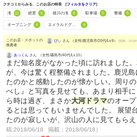
クチコミからみる、このお店の特長 [
フィルタをクリア
]
滝
絶景
雄川の滝
駐車場
整備
11
6
6
5
5
オープニング
エメラルドグリーン
4
4
このお店・スポットの
ぴぃ
さん （女性/鹿児島市/20代/Lv.9）
(投稿：2018/
推薦者
あっくん
さん （女性/霧島市/40代/Lv.10）
まだ知名度がなかった頃に訪れました。
が、今は驚く程整備されました。鹿児島
たのかと感動したのが懐かしい。周りの
べし』と写真を見せても、あまり相手にさ
ら時は過ぎ、まさか
大河ドラマ
のオープ
るとは思ってもいませんでした。 展望
たのが寂しいが、沢山の人に見てもら
稿:2018/06/18 掲載：2018/06/18）