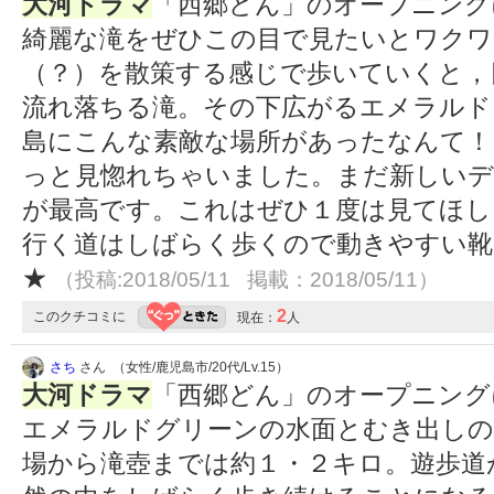
大河ドラマ
「西郷どん」のオープニング
綺麗な滝をぜひこの目で見たいとワクワ
（？）を散策する感じで歩いていくと，
流れ落ちる滝。その下広がるエメラルド
島にこんな素敵な場所があったなんて！
っと見惚れちゃいました。まだ新しい
が最高です。これはぜひ１度は見てほし
行く道はしばらく歩くので動きやすい
★
（投稿:2018/05/11 掲載：2018/05/11）
2
このクチコミに
現在：
人
さち
さん （女性/鹿児島市/20代/Lv.15）
大河ドラマ
「西郷どん」のオープニング
エメラルドグリーンの水面とむき出しの
場から滝壺までは約１・２キロ。遊歩道