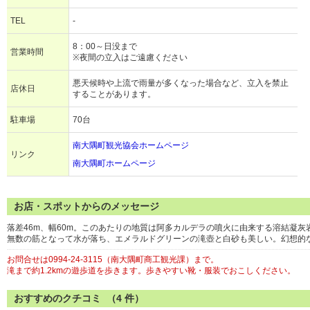
TEL
-
8：00～日没まで
営業時間
※夜間の立入はご遠慮ください
悪天候時や上流で雨量が多くなった場合など、立入を禁止
店休日
することがあります。
駐車場
70台
南大隅町観光協会ホームページ
リンク
南大隅町ホームページ
お店・スポットからのメッセージ
落差46m、幅60m。このあたりの地質は阿多カルデラの噴火に由来する溶結凝
無数の筋となって水が落ち、エメラルドグリーンの滝壺と白砂も美しい。幻想的
お問合せは0994-24-3115（南大隅町商工観光課）まで。
滝まで約1.2kmの遊歩道を歩きます。歩きやすい靴・服装でおこしください。
おすすめのクチコミ （
4
件）