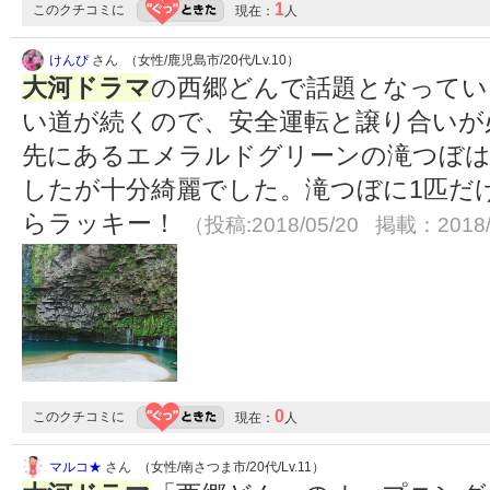
1
このクチコミに
現在：
人
けんぴ
さん （女性/鹿児島市/20代/Lv.10）
大河ドラマ
の西郷どんで話題となってい
い道が続くので、安全運転と譲り合いが必
先にあるエメラルドグリーンの滝つぼは
したが十分綺麗でした。滝つぼに1匹だ
らラッキー！
（投稿:2018/05/20 掲載：2018/
0
このクチコミに
現在：
人
マルコ★
さん （女性/南さつま市/20代/Lv.11）