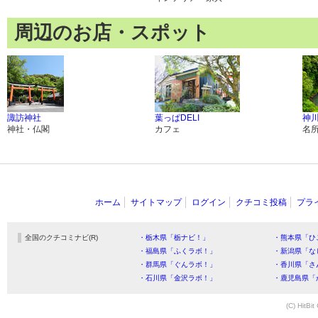
周辺のお店・スポット
諏訪神社
葉っぱDELI
神
神社・仏閣
カフェ
名
ホーム
サイトマップ
ログイン
クチコミ投稿
プラ
全国のクチコミナビ(R)
・栃木県「栃ナビ！」
・熊本県「ひ
・福島県「ふくラボ！」
・新潟県「な
・群馬県「ぐんラボ！」
・香川県「さ
・石川県「金沢ラボ！」
・鹿児島県「
(C) HitBit