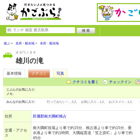
遊ぶ
名所・観光地
名所・観光地
オガワノタキ
雄川の滝
基本情報
クチコミ
写真
クチコミを書く
チェックイン
じぶんのお気に入り:
メモ:
みんなのお気に入り:
行ってみたい！…
2人
お気に入り…
1人
おススメ☆…
1人
住所
肝属郡南大隅町根占
南大隅町役場より車で約15分、根占港より車で約15分、垂
交通・アクセ
水港より車で約1時間、大隅縦貫道「笠之原IC」より車で約
ス
45分