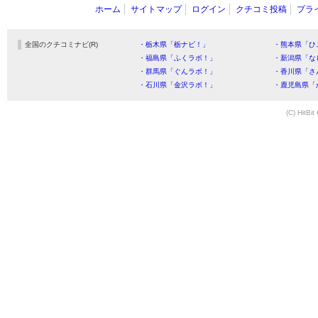
ホーム
サイトマップ
ログイン
クチコミ投稿
プラ
全国のクチコミナビ(R)
・栃木県「栃ナビ！」
・熊本県「ひ
・福島県「ふくラボ！」
・新潟県「な
・群馬県「ぐんラボ！」
・香川県「さ
・石川県「金沢ラボ！」
・鹿児島県「
(C) HitBit