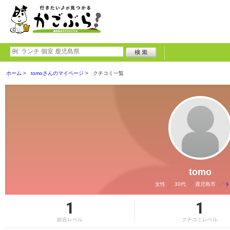
ホーム
tomoさんのマイページ
クチコミ一覧
tomo
女性
30代
鹿児島市
ト
1
1
総合レベル
クチコミレベル