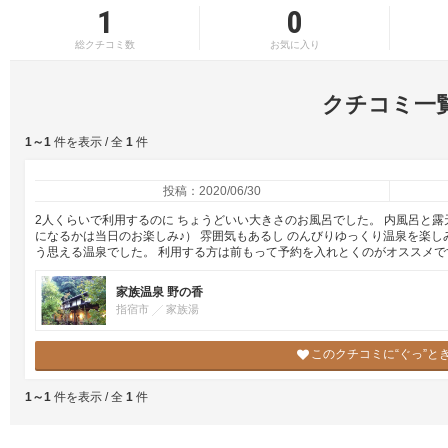
1
0
総クチコミ数
お気に入り
クチコミ一
1～1
件を表示 / 全
1
件
投稿：2020/06/30
2人くらいで利用するのに ちょうどいい大きさのお風呂でした。 内風呂と露
になるかは当日のお楽しみ♪） 雰囲気もあるし のんびりゆっくり温泉を楽し
う思える温泉でした。 利用する方は前もって予約を入れとくのがオススメで
家族温泉 野の香
指宿市
家族湯
このクチコミに“ぐっ”と
1～1
件を表示 / 全
1
件