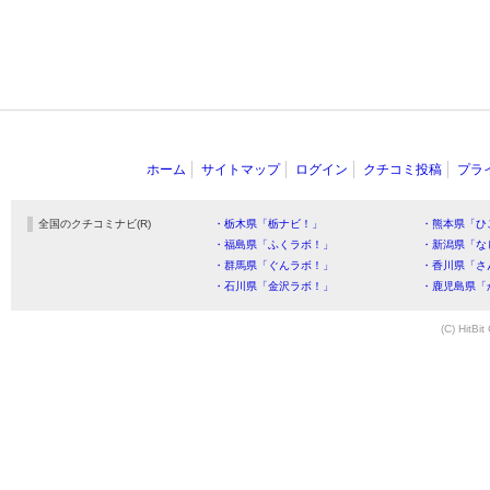
ホーム
サイトマップ
ログイン
クチコミ投稿
プラ
全国のクチコミナビ(R)
・栃木県「栃ナビ！」
・熊本県「ひ
・福島県「ふくラボ！」
・新潟県「な
・群馬県「ぐんラボ！」
・香川県「さ
・石川県「金沢ラボ！」
・鹿児島県「
(C) HitBit