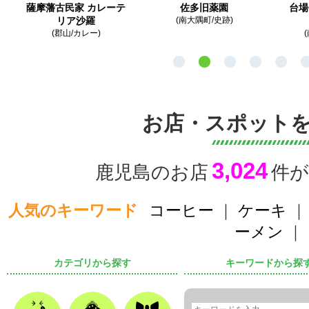
薩摩藩古民家 カレーテ
佐多旧薬園
台場
リア沙羅
(南大隅町/史跡)
(郡山/カレー)
お店・スポット
3,024
鹿児島のお店
件
人気のキーワード
コーヒー
｜
ケーキ
ーメン
｜
カテゴリから探す
キーワードから探