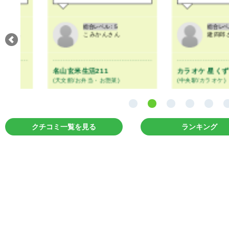
総合レベル：5
総合レベル：7
こみかんさん
建四郎さん
名山玄米生活211
カラオケ 星くず
(天文館/お弁当・お惣菜)
(中央駅/カラオケ)
クチコミ一覧を見る
ランキング