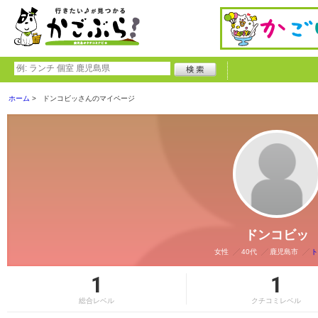
ホーム
ドンコビッさんのマイページ
ドンコビッ
女性
40代
鹿児島市
ト
1
1
総合レベル
クチコミレベル