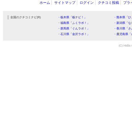
ホーム
サイトマップ
ログイン
クチコミ投稿
プラ
全国のクチコミナビ(R)
・栃木県「栃ナビ！」
・熊本県「ひ
・福島県「ふくラボ！」
・新潟県「な
・群馬県「ぐんラボ！」
・香川県「さ
・石川県「金沢ラボ！」
・鹿児島県「
(C) HitBit