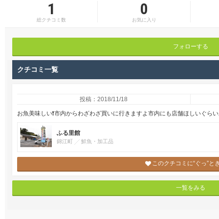
1
0
総クチコミ数
お気に入り
フォローする
クチコミ一覧
投稿：2018/11/18
お魚美味しい❗市内からわざわざ買いに行きますよ市内にも店舗ほしいぐらい
ふる里館
錦江町
鮮魚・加工品
このクチコミに“ぐっ”と
一覧をみる