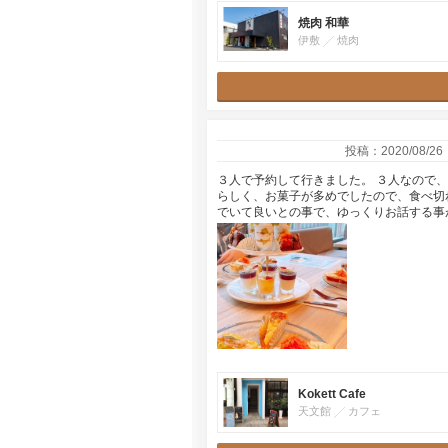
焼肉 和華
伊敷
焼肉
投稿：2020/08/26
３人で予約して行きました。 ３人なので
らしく、お菓子が多めでしたので、食べ切れ
でいて良いとの事で、ゆっくりお話する事
Kokett Cafe
天文館
カフェ