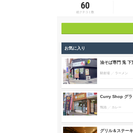
60
総クチコミ数
お気に入り
油そば専門 兎 下
騎射場
ラーメン
Curry Shop グ
鴨池
カレー
グリル＆ステーキ