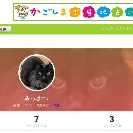
ようこそ！
ゲスト
さん
みっきー♪
女性
40代
鹿児島市
黒酢
7
3
クチコミレベル
“ぐっ”とレベル