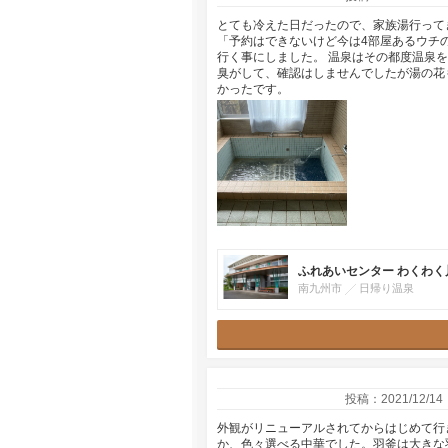
とても冷えた日だったので、家族湯行って
「予約はできないけど今は4部屋あるウチ
行く事にしました。 温泉はその都度温泉
臭がして、確認はしませんでしたが湯の花
かったです。
ふれあいセンター わくわく
南九州市
日帰り温泉
投稿：2021/12/14
外観がリニューアルされてからはじめて行
か、色々選べる中華でした。羽釜は大きな