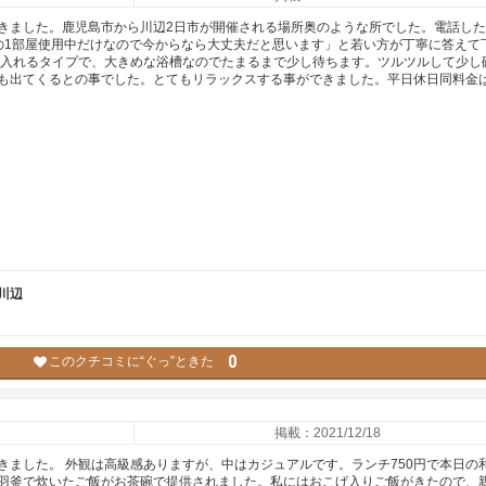
きました。鹿児島市から川辺2日市が開催される場所奥のような所でした。電話し
の1部屋使用中だけなので今からなら大丈夫だと思います」と若い方が丁寧に答えて
を入れるタイプで、大きめな浴槽なのでたまるまで少し待ちます。ツルツルして少し
も出てくるとの事でした。とてもリラックスする事ができました。平日休日同料金
川辺
0
このクチコミに“ぐっ”ときた
掲載：2021/12/18
きました。 外観は高級感ありますが、中はカジュアルです。ランチ750円で本日の
羽釜で炊いたご飯がお茶碗で提供されました。私にはおこげ入りご飯がきたので、