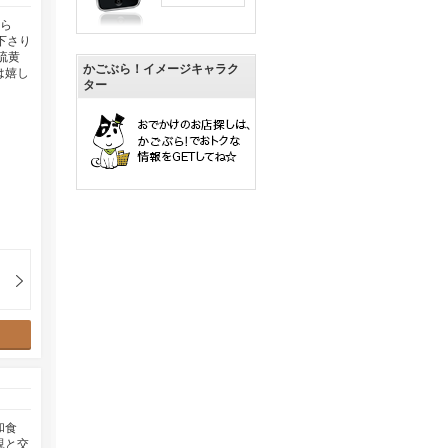
たら
下さり
硫黄
かごぶら！イメージキャラク
は嬉し
ター
和食
親と交