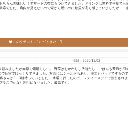
もちろん美味しい！デザートの杏仁もついてきました。ドリンクは無料で何度でも
満席でした。店内が見えないので家から近いのに敷居が高く感じていましたが、一
1
このクチコミに“ぐっ”ときた
掲載：2020/12/02
盛り頼みましたが肉厚で素晴らしい。 野菜はおかわりし放題だし、ごはんも普通か羽
たので個室でゆっくりできました。対面にはシールドもあり、注文もパッドでするの
客さんが2・3組待っていました。 水曜に行ったので、レディースデイで割引され
プラスでかなり割引になりました。最高です。