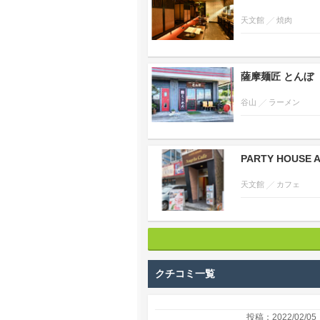
天文館
焼肉
薩摩麺匠 とんぼ
谷山
ラーメン
PARTY HOUSE 
天文館
カフェ
クチコミ一覧
投稿：2022/02/05