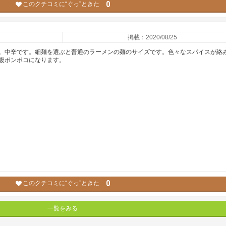
0
このクチコミに“ぐっ”ときた
掲載：2020/08/25
。中辛です。細麺を選ぶと普通のラーメンの麺のサイズです。色々なスパイスが絡
腹ポンポコになります。
0
このクチコミに“ぐっ”ときた
一覧をみる