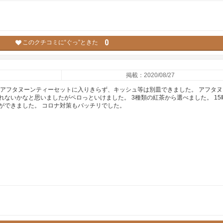
0
このクチコミに“ぐっ”ときた
掲載：2020/08/27
、アフタヌーンティーセットに入りきらず、キッシュ等は別皿できました。 アフタヌ
ないかなと思いましたがペロっといけました。 3種類の紅茶から選べました。 15
ができました。 コロナ対策もバッチリでした。