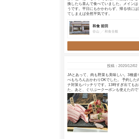
換したら喜んで食べていました。メインは
うです。平日にもかかわらず、帰る頃には
てしまえば全然平気です。
和食 前田
谷山
和食全般
投稿：2020/12/02
JAとあって、肉も野菜も美味しい。3種
べもちろんおかわりOKでした。 予約し
ナ対策もバッチリです。13時すぎ出てもお
た。あと、ぐりぶークーポンも使えたので