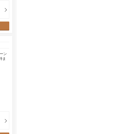
ーン
時ま