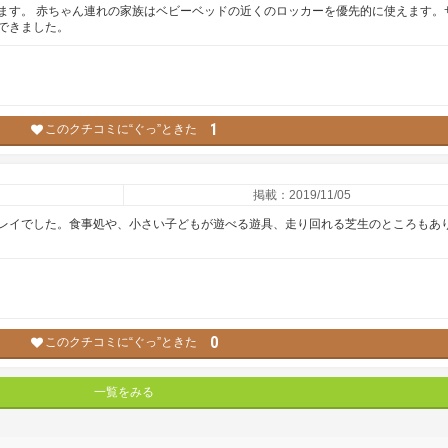
ます。 赤ちゃん連れの家族はベビーベッドの近くのロッカーを優先的に使えます。
できました。
1
このクチコミに“ぐっ”ときた
掲載：2019/11/05
レイでした。食事処や、小さい子どもが遊べる遊具、走り回れる芝生のところもあ
0
このクチコミに“ぐっ”ときた
一覧をみる