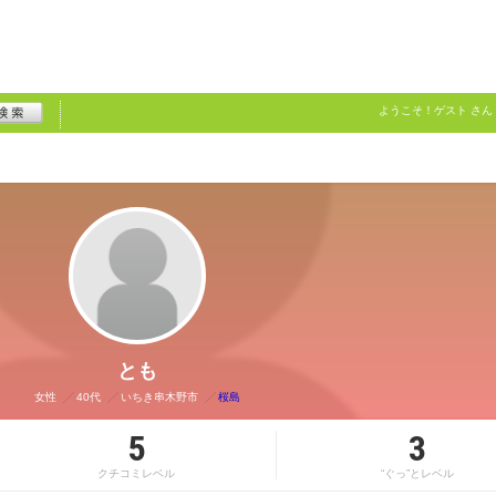
ようこそ！
ゲスト
さん
とも
女性
40代
いちき串木野市
桜島
5
3
クチコミレベル
“ぐっ”とレベル