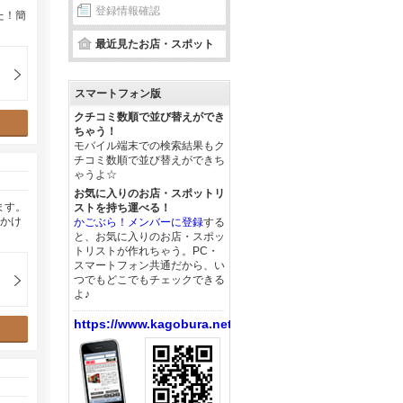
登録情報確認
た！簡
最近見たお店・スポット
スマートフォン版
クチコミ数順で並び替えができ
ちゃう！
モバイル端末での検索結果もク
チコミ数順で並び替えができち
ゃうよ☆
お気に入りのお店・スポットリ
ます。
ストを持ち運べる！
をかけ
かごぶら！メンバーに登録
する
と、お気に入りのお店・スポッ
トリストが作れちゃう。PC・
スマートフォン共通だから、い
つでもどこでもチェックできる
よ♪
https://www.kagobura.net/