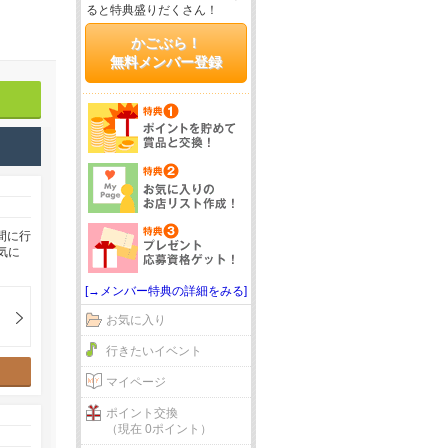
ると特典盛りだくさん！
かごぶら！
無料メンバー登録
間に行
気に
[→メンバー特典の詳細をみる]
お気に入り
行きたいイベント
マイページ
ポイント交換
（現在 0ポイント）