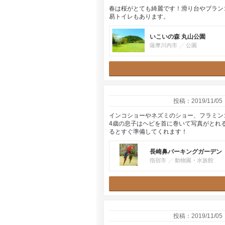
春は桜がとても綺麗です！滑り台やブラン
易トイレもあります。
いこいの森 丸山公園
薩摩川内市
公園
投稿：2019/11/05
インコショーやネズミのショー、フラミン
4歳の息子はヘビを首に巻いて写真がとれ
るとすぐ準備してくれます！
長崎鼻パーキングガーデン
指宿市
動物園・水族館
投稿：2019/11/05