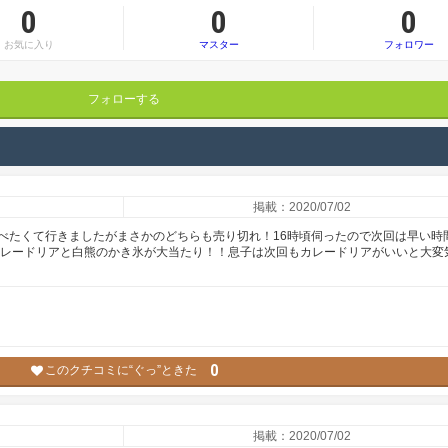
0
0
0
お気に入り
マスター
フォロワー
フォローする
掲載：2020/07/02
べたくて行きましたがまさかのどちらも売り切れ！16時頃伺ったので次回は早い時
カレードリアと白熊のかき氷が大当たり！！息子は次回もカレードリアがいいと大変
0
このクチコミに“ぐっ”ときた
掲載：2020/07/02