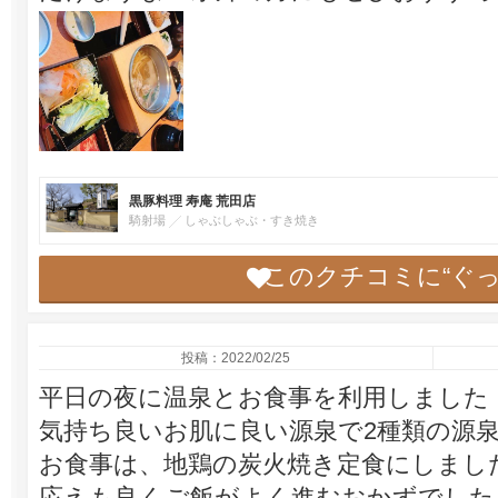
黒豚料理 寿庵 荒田店
騎射場
しゃぶしゃぶ・すき焼き
このクチコミに“ぐ
投稿：2022/02/25
平日の夜に温泉とお食事を利用しました
気持ち良いお肌に良い源泉で2種類の源
お食事は、地鶏の炭火焼き定食にしまし
応えも良くご飯がよく進むおかずでした