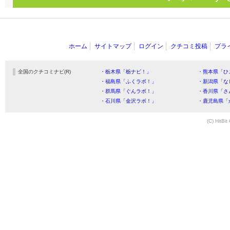
ホーム
サイトマップ
ログイン
クチコミ投稿
プラ
全国のクチコミナビ(R)
・栃木県「栃ナビ！」
・熊本県「ひ
・福島県「ふくラボ！」
・新潟県「な
・群馬県「ぐんラボ！」
・香川県「さ
・石川県「金沢ラボ！」
・鹿児島県「
(C) HitBit