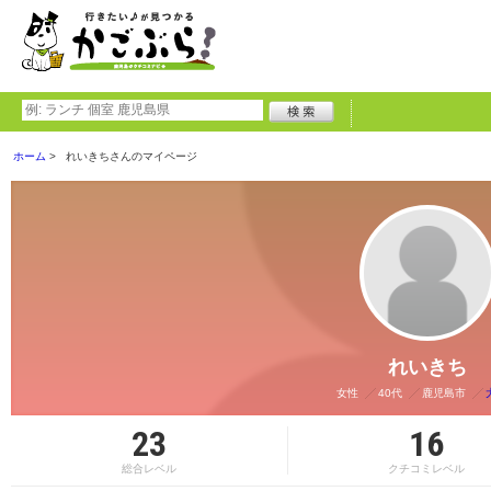
ホーム
れいきちさんのマイページ
れいきち
女性
40代
鹿児島市
23
16
総合レベル
クチコミレベル