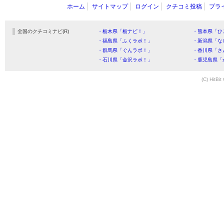
ホーム
サイトマップ
ログイン
クチコミ投稿
プラ
全国のクチコミナビ(R)
・栃木県「栃ナビ！」
・熊本県「ひ
・福島県「ふくラボ！」
・新潟県「な
・群馬県「ぐんラボ！」
・香川県「さ
・石川県「金沢ラボ！」
・鹿児島県「
(C) HitBit