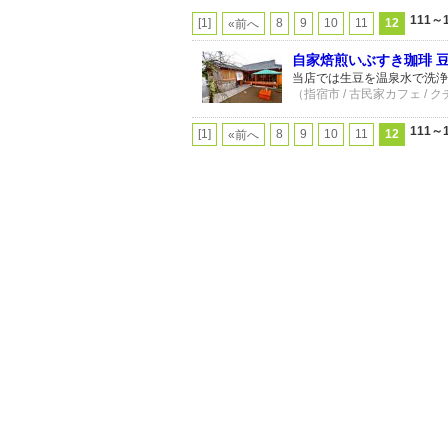
111～
[1]
8
9
10
11
12
«前へ
自家焙煎いぶすき珈琲 
当店では生豆を温泉水で洗浄
（指宿市 / 古民家カフェ / 
111～
[1]
8
9
10
11
12
«前へ