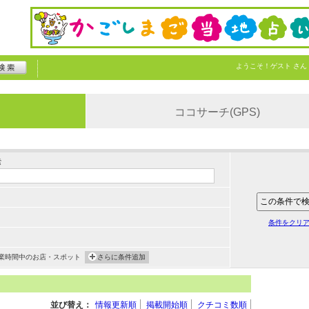
ようこそ！
ゲスト
さん
ココサーチ(GPS)
索
条件をクリ
業時間中のお店・スポット
さらに条件追加
並び替え：
情報更新順
掲載開始順
クチコミ数順