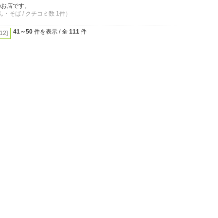
のお店です。
ん・そば / クチコミ数 1件）
41～50
件を表示 / 全
111
件
[12]