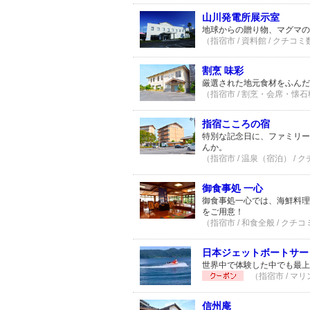
山川発電所展示室
地球からの贈り物、マグマ
（指宿市 / 資料館 / クチコミ
割烹 味彩
厳選された地元食材をふんだ
（指宿市 / 割烹・会席・懐石料
指宿こころの宿
特別な記念日に、ファミリー
んか。
（指宿市 / 温泉（宿泊） / 
御食事処 一心
御食事処一心では、海鮮料理
をご用意！
（指宿市 / 和食全般 / クチコ
日本ジェットボートサー
世界中で体験した中でも最上
（指宿市 / マリ
信州庵