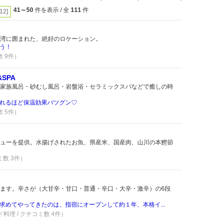
41～50
件を表示 / 全
111
件
[12]
湾に囲まれた、絶好のロケーション。
う！
数 9件）
SPA
家族風呂・砂むし風呂・岩盤浴・セラミックスパなどで癒しの時
れるほど保温効果バツグン♡
数 5件）
ューを提供。水揚げされたお魚、県産米、国産肉、山川の本鰹節
ミ数 3件）
ます。辛さが（大甘辛・甘口・普通・辛口・大辛・激辛）の6段
求めてやってきたのは、指宿にオープンして約１年、本格イ...
ド料理 / クチコミ数 4件）