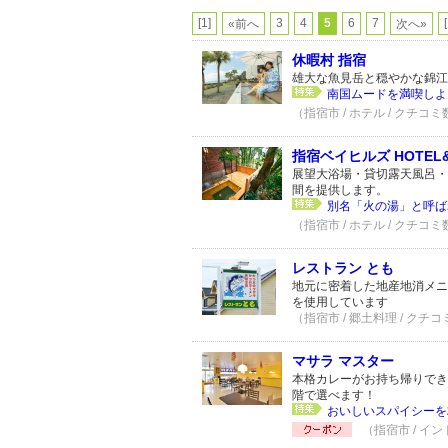
[1]
3
4
5
6
7
«前へ
次へ»
休暇村 指宿
雄大な魚見岳と穏やかな錦江
南国ムードを満喫しよ
（指宿市 / ホテル / クチコミ
指宿ベイヒルズ HOTEL&
展望大浴場・貸切露天風呂・
間を提供します。
別名「火の湯」と呼ば
（指宿市 / ホテル / クチコミ
レストラン とも
地元に密着した地産地消メニ
を使用しています
（指宿市 / 郷土料理 / クチコ
マサラ マスター
本格カレーがお持ち帰りでき
階で選べます！
おいしいスパイシーを
（指宿市 / イン