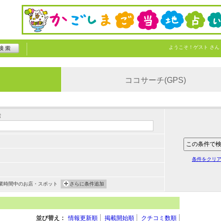
ようこそ！
ゲスト
さん
ココサーチ(GPS)
索
条件をクリ
業時間中のお店・スポット
さらに条件追加
並び替え：
情報更新順
掲載開始順
クチコミ数順