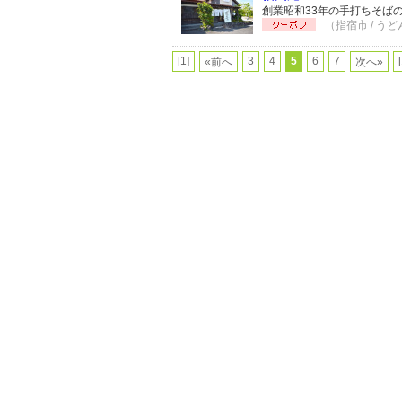
創業昭和33年の手打ちそば
（指宿市 / うど
[1]
3
4
5
6
7
«前へ
次へ»