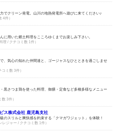
の力でクリーン発電。山川の地熱発電所へ遊びに来てください♪
数 4件）
んに用いた郷土料理をこころゆくまでお楽しみ下さい。
理 / クチコミ数 1件）
で、気心の知れた仲間達と、ゴージャスなひとときを過ごしませ
クチコミ数 3件）
・黒さつま鶏を使った料理、御膳・定食など多種多様なメニュー
ミ数 3件）
ビス株式会社 鹿児島支社
級のスリルと爽快感を約束する「クマガワジェット」を体験！
ンレジャー / クチコミ数 1件）