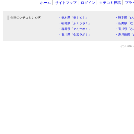
ホーム
サイトマップ
ログイン
クチコミ投稿
プラ
全国のクチコミナビ(R)
・栃木県「栃ナビ！」
・熊本県「ひ
・福島県「ふくラボ！」
・新潟県「な
・群馬県「ぐんラボ！」
・香川県「さ
・石川県「金沢ラボ！」
・鹿児島県「
(C) HitBit