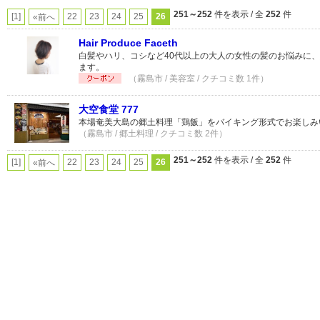
251～252
件を表示 / 全
252
件
[1]
22
23
24
25
26
«前へ
Hair Produce Faceth
白髪やハリ、コシなど40代以上の大人の女性の髪のお悩みに
ます。
（霧島市 / 美容室 / クチコミ数 1件）
大空食堂 777
本場奄美大島の郷土料理「鶏飯」をバイキング形式でお楽しみ
（霧島市 / 郷土料理 / クチコミ数 2件）
251～252
件を表示 / 全
252
件
[1]
22
23
24
25
26
«前へ