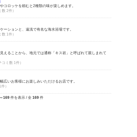
佐
やコロッケを頼むと2種類の味が楽しめます。
ミ数 2件）
ケーションと、遠浅で有名な海水浴場です。
ミ数 1件）
見えることから、地元では通称「キス岩」と呼ばれて親しまれて
クチコミ数 1件）
幅広いお客様にお楽しみいただけるお店です。
 1件）
1～169
件を表示 / 全
169
件