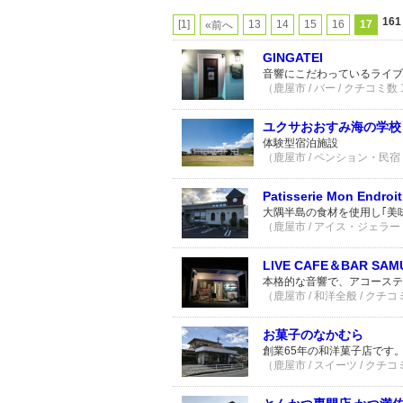
16
[1]
13
14
15
16
17
«前へ
GINGATEI
音響にこだわっているライブ
（鹿屋市 / バー / クチコミ数
ユクサおおすみ海の学校
体験型宿泊施設
（鹿屋市 / ペンション・民宿 
Patisserie Mon Endroit
大隅半島の食材を使用し｢美
（鹿屋市 / アイス・ジェラー
LIVE CAFE＆BAR SAM
本格的な音響で、アコーステ
（鹿屋市 / 和洋全般 / クチコ
お菓子のなかむら
創業65年の和洋菓子店です
（鹿屋市 / スイーツ / クチコ