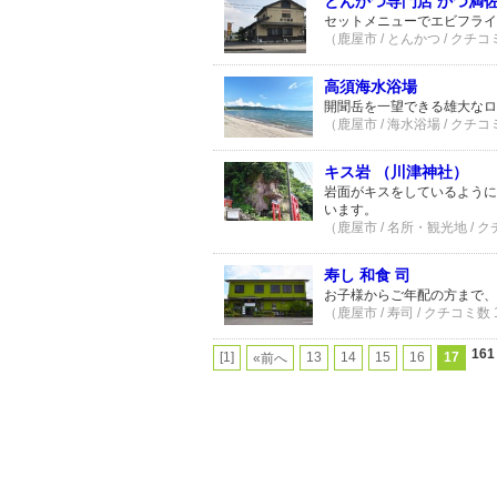
とんかつ専門店 かつ満
セットメニューでエビフライ
（鹿屋市 / とんかつ / クチコ
高須海水浴場
開聞岳を一望できる雄大なロ
（鹿屋市 / 海水浴場 / クチコ
キス岩 （川津神社）
岩面がキスをしているように
います。
（鹿屋市 / 名所・観光地 / 
寿し 和食 司
お子様からご年配の方まで、
（鹿屋市 / 寿司 / クチコミ数
16
[1]
13
14
15
16
17
«前へ