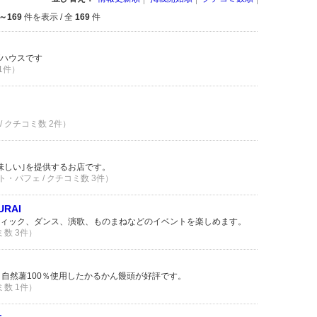
1～169
件を表示 / 全
169
件
ハウスです
 1件）
/ クチコミ数 2件）
味しい｣を提供するお店です。
ト・パフェ / クチコミ数 3件）
URAI
ィック、ダンス、演歌、ものまねなどのイベントを楽しめます。
ミ数 3件）
。自然薯100％使用したかるかん饅頭が好評です。
ミ数 1件）