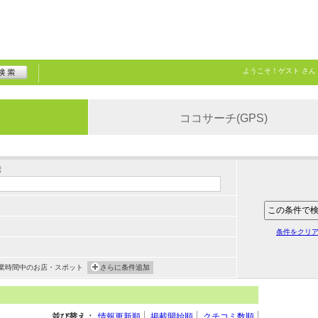
ようこそ！
ゲスト
さん
ココサーチ(GPS)
索
条件をクリ
業時間中のお店・スポット
さらに条件追加
並び替え：
情報更新順
掲載開始順
クチコミ数順