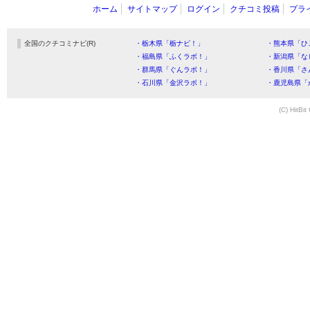
ホーム
サイトマップ
ログイン
クチコミ投稿
プラ
全国のクチコミナビ(R)
・栃木県「栃ナビ！」
・熊本県「ひ
・福島県「ふくラボ！」
・新潟県「な
・群馬県「ぐんラボ！」
・香川県「さ
・石川県「金沢ラボ！」
・鹿児島県「
(C) HitBit