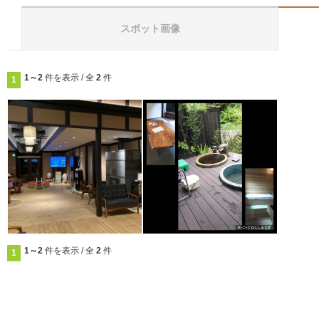
スポット画像
1～2
件を表示 / 全
2
件
1
1～2
件を表示 / 全
2
件
1