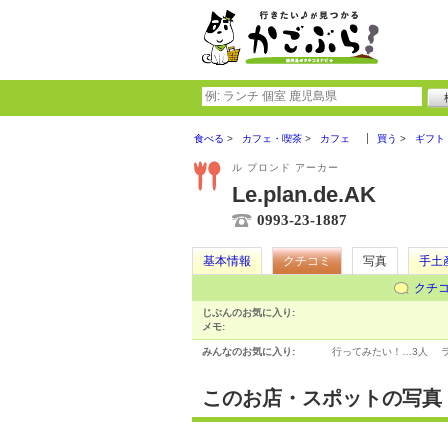
食べる
カフェ・喫茶
カフェ
買う
ギフト
ル プロンド アーカー
Le.plan.de.AK
0993-23-1887
基本情報
クチコミ
写真
手土
クチ
じぶんのお気に入り:
メモ:
みんなのお気に入り:
行ってみたい！…
3人
このお店・スポットの写真