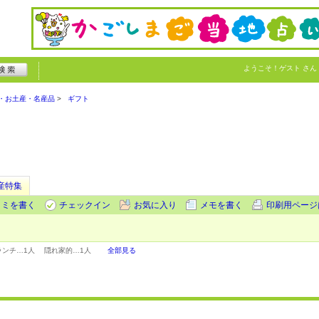
ようこそ！
ゲスト
さん
・お土産・名産品
ギフト
産特集
コミを書く
チェックイン
お気に入り
メモを書く
印刷用ページ
ランチ…
1人
隠れ家的…
1人
全部見る