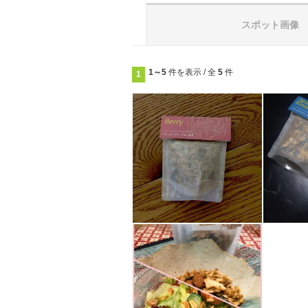
スポット画像
1～5
件を表示 / 全
5
件
1