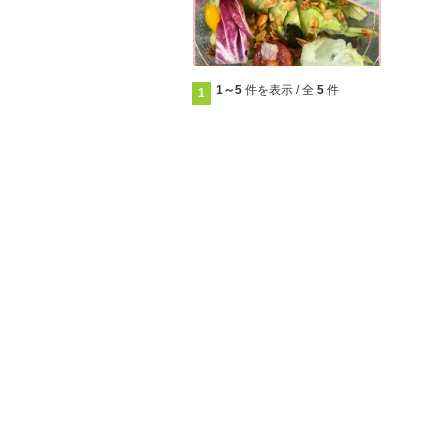
1～5
件を表示 / 全
5
件
1