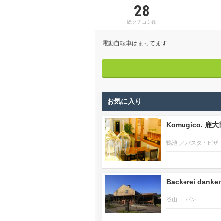
28
総クチコミ数
電動自転車はまってます
お気に入り
Komugico. 鹿大
鴨池
パスタ・ピザ
Backerei dan
谷山
パン