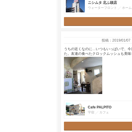
ニシムタ 北ふ頭店
ウォーターフロント
ホーム
投稿：2019/01/07
うちの近くなのに…いつもいっぱいで、今
た。友達の食べたクロックムッシュも美味
Cafe PALPITO
宇宿
カフェ