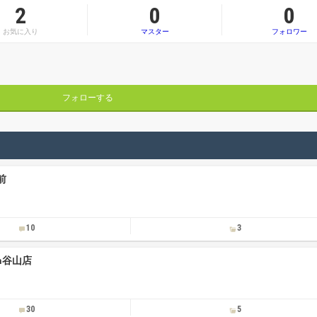
2
0
0
お気に入り
マスター
フォロワー
フォローする
前
10
3
ken谷山店
30
5