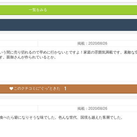
一覧をみる
掲載：2020/08/26
いう間に売り切れるので早めに行かないとですよ！家庭の雰囲気満載です。素敵な
す。親御さんが作られているとか。
1
このクチコミに“ぐっ”ときた
掲載：2020/08/26
度食べたら癖になりそうな味でした。色んな世代、国境も越えた客層でした。