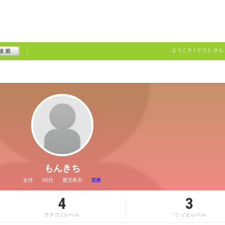
ようこそ！
ゲスト
さん
もんきち
女性
50代
鹿児島市
黒酢
4
3
クチコミレベル
“ぐっ”とレベル