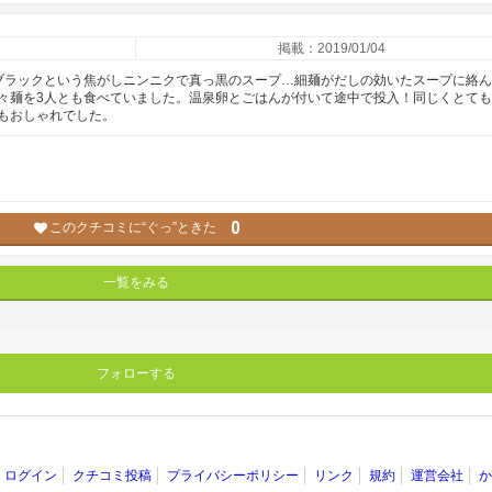
掲載：2019/01/04
ブラックという焦がしニンニクで真っ黒のスープ…細麺がだしの効いたスープに絡
々麺を3人とも食べていました。温泉卵とごはんが付いて途中で投入！同じくとて
もおしゃれでした。
0
このクチコミに“ぐっ”ときた
一覧をみる
フォローする
ログイン
クチコミ投稿
プライバシーポリシー
リンク
規約
運営会社
か