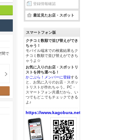
登録情報確認
最近見たお店・スポット
スマートフォン版
クチコミ数順で並び替えができ
ちゃう！
モバイル端末での検索結果もク
空間で
チコミ数順で並び替えができち
ゃうよ☆
お気に入りのお店・スポットリ
ストを持ち運べる！
かごぶら！メンバーに登録
する
と、お気に入りのお店・スポッ
トリストが作れちゃう。PC・
スマートフォン共通だから、い
つでもどこでもチェックできる
よ♪
https://www.kagobura.net/