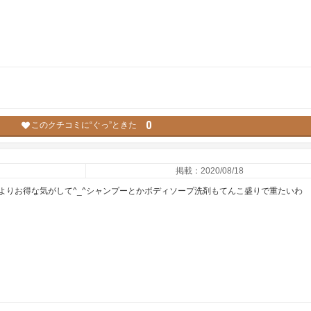
0
このクチコミに“ぐっ”ときた
掲載：2020/08/18
よりお得な気がして^_^シャンプーとかボディソープ洗剤もてんこ盛りで重たいわ