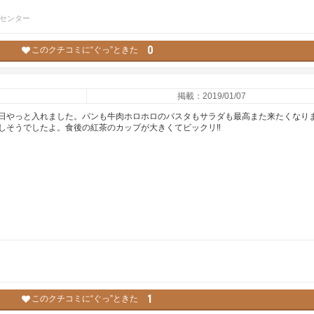
センター
0
このクチコミに“ぐっ”ときた
掲載：2019/01/07
日やっと入れました。パンも牛肉ホロホロのパスタもサラダも最高また来たくなり
しそうでしたよ。食後の紅茶のカップが大きくてビックリ‼️
1
このクチコミに“ぐっ”ときた