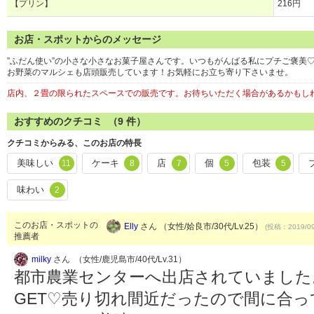
【プリン】
216円
お店・スポットからのメッセージ
”ふだん使い”の小さな小さなお菓子屋さんです。いつもがんばる私にプチご褒美
お野菜のマルシェも店頭販売しています！お気軽にお立ち寄り下さいませ。
店内、２畳の限られたスペースでの販売です。お待ちいただく場合があるかもし
おすすめのクチコミ （
9
件）
クチコミからみる、このお店の特長
美味しい
ケーキ
店
個
包装
11
8
7
5
5
味わい
2
このお店・スポットの
Elly
さん （女性/姶良市/30代/Lv.25）
(投稿：2019/09
推薦者
milky
さん （女性/鹿児島市/40代/Lv.31）
都市農業センターへ出店されていました
GET♡売り切れ間近だったので間に合ってよ