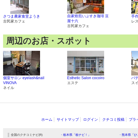
自家焙煎いぶすき珈琲 豆
さつま農家食堂ようき
手
屋十六
古民家カフェ
レ
古民家カフェ
周辺のお店・スポット
個室サロン eyelash&nail
Esthetic Salon cocoiro
パ
VINOVA
エステ
ス
ネイル
ホーム
サイトマップ
ログイン
クチコミ投稿
プラ
全国のクチコミナビ(R)
・栃木県「栃ナビ！」
・熊本県「ひ