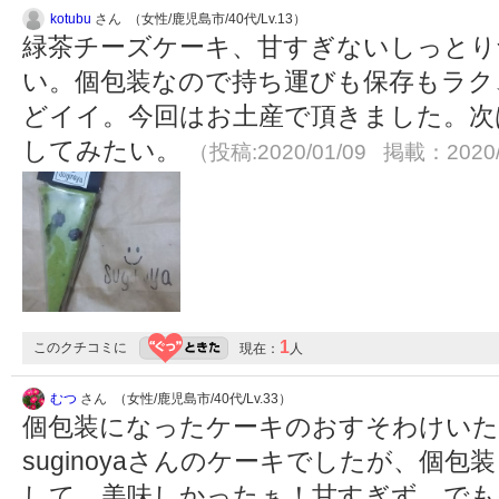
kotubu
さん （女性/鹿児島市/40代/Lv.13）
緑茶チーズケーキ、甘すぎないしっとり
い。個包装なので持ち運びも保存もラク
どイイ。今回はお土産で頂きました。次
してみたい。
（投稿:2020/01/09 掲載：2020/
1
このクチコミに
現在：
人
むつ
さん （女性/鹿児島市/40代/Lv.33）
個包装になったケーキのおすそわけいた
suginoyaさんのケーキでしたが、個
して、美味しかったぁ！甘すぎず、でも