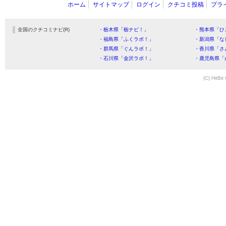
ホーム
サイトマップ
ログイン
クチコミ投稿
プラ
全国のクチコミナビ(R)
・栃木県「栃ナビ！」
・熊本県「ひ
・福島県「ふくラボ！」
・新潟県「な
・群馬県「ぐんラボ！」
・香川県「さ
・石川県「金沢ラボ！」
・鹿児島県「
(C) HitBit