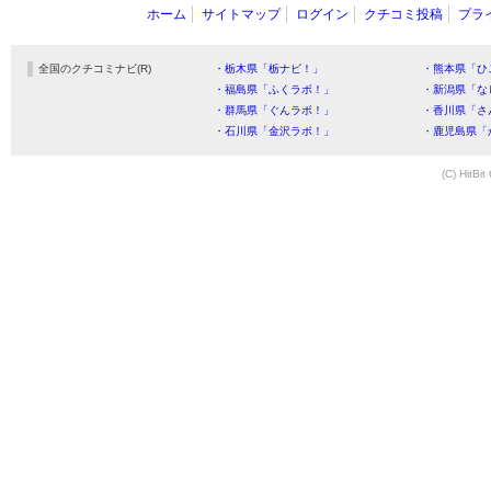
ホーム
サイトマップ
ログイン
クチコミ投稿
プラ
全国のクチコミナビ(R)
・栃木県「栃ナビ！」
・熊本県「ひ
・福島県「ふくラボ！」
・新潟県「な
・群馬県「ぐんラボ！」
・香川県「さ
・石川県「金沢ラボ！」
・鹿児島県「
(C) HitBit