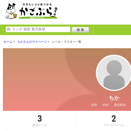
ホーム
ちかさんのマイページ
レベル・マスター一覧
ちか
女性
30代
鹿児島市
3
2
総合レベル
クチコミレベル