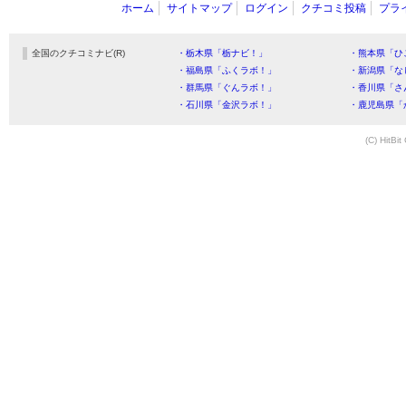
ホーム
サイトマップ
ログイン
クチコミ投稿
プラ
全国のクチコミナビ(R)
・栃木県「栃ナビ！」
・熊本県「ひ
・福島県「ふくラボ！」
・新潟県「な
・群馬県「ぐんラボ！」
・香川県「さ
・石川県「金沢ラボ！」
・鹿児島県「
(C) HitBit