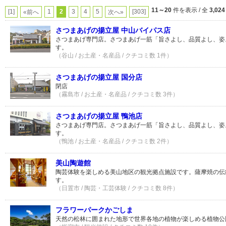
11～20
件を表示 / 全
3,024
[1]
1
2
3
4
5
[303]
«前へ
次へ»
さつまあげの揚立屋 中山バイパス店
さつまあげ専門店。さつまあげ一筋「旨さよし、品質よし、姿
す。
（谷山 / お土産・名産品 / クチコミ数 1件）
さつまあげの揚立屋 国分店
閉店
（霧島市 / お土産・名産品 / クチコミ数 3件）
さつまあげの揚立屋 鴨池店
さつまあげ専門店。さつまあげ一筋「旨さよし、品質よし、姿
す。
（鴨池 / お土産・名産品 / クチコミ数 2件）
美山陶遊館
陶芸体験を楽しめる美山地区の観光拠点施設です。薩摩焼の伝
す。
（日置市 / 陶芸・工芸体験 / クチコミ数 8件）
フラワーパークかごしま
天然の松林に囲まれた地形で世界各地の植物が楽しめる植物公