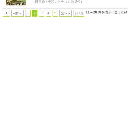
（日置市 / 史跡 / クチコミ数 2件）
11～20
件を表示 / 全
3,024
[1]
1
2
3
4
5
[303]
«前へ
次へ»