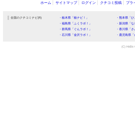
ホーム
サイトマップ
ログイン
クチコミ投稿
プラ
全国のクチコミナビ(R)
・栃木県「栃ナビ！」
・熊本県「ひ
・福島県「ふくラボ！」
・新潟県「な
・群馬県「ぐんラボ！」
・香川県「さ
・石川県「金沢ラボ！」
・鹿児島県「
(C) HitBit