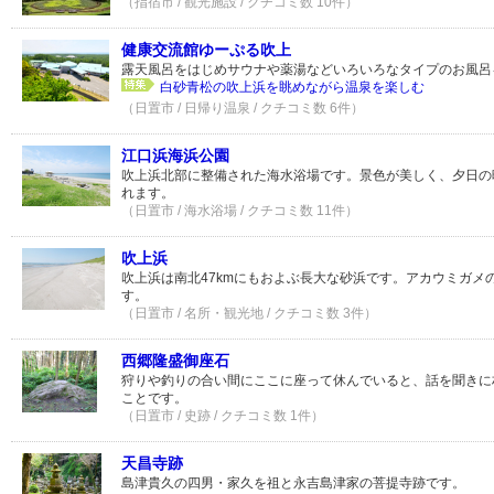
（指宿市 / 観光施設 / クチコミ数 10件）
健康交流館ゆーぷる吹上
露天風呂をはじめサウナや薬湯などいろいろなタイプのお風呂
白砂青松の吹上浜を眺めながら温泉を楽しむ
（日置市 / 日帰り温泉 / クチコミ数 6件）
江口浜海浜公園
吹上浜北部に整備された海水浴場です。景色が美しく、夕日の
れます。
（日置市 / 海水浴場 / クチコミ数 11件）
吹上浜
吹上浜は南北47kmにもおよぶ長大な砂浜です。アカウミガメ
す。
（日置市 / 名所・観光地 / クチコミ数 3件）
西郷隆盛御座石
狩りや釣りの合い間にここに座って休んでいると、話を聞きに
ことです。
（日置市 / 史跡 / クチコミ数 1件）
天昌寺跡
島津貴久の四男・家久を祖と永吉島津家の菩提寺跡です。