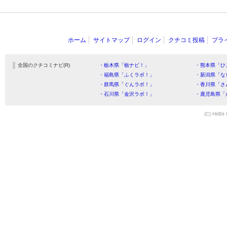
ホーム
サイトマップ
ログイン
クチコミ投稿
プラ
全国のクチコミナビ(R)
・栃木県「栃ナビ！」
・熊本県「ひ
・福島県「ふくラボ！」
・新潟県「な
・群馬県「ぐんラボ！」
・香川県「さ
・石川県「金沢ラボ！」
・鹿児島県「
(C) HitBit