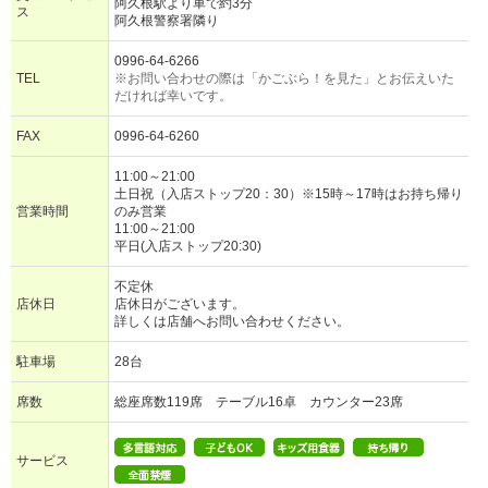
阿久根駅より車で約3分
ス
阿久根警察署隣り
0996-64-6266
TEL
※お問い合わせの際は「かごぶら！を見た」とお伝えいた
だければ幸いです。
FAX
0996-64-6260
11:00～21:00
土日祝（入店ストップ20：30）※15時～17時はお持ち帰り
営業時間
のみ営業
11:00～21:00
平日(入店ストップ20:30)
不定休
店休日
店休日がございます。
詳しくは店舗へお問い合わせください。
駐車場
28台
席数
総座席数119席 テーブル16卓 カウンター23席
サービス