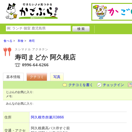
食べる
和食
寿司
スシマドカ アクネテン
寿司まどか 阿久根店
0996-64-6266
基本情報
クチコミ
写真
クチコミを書く
チェックイン
じぶんのお気に入り:
メモ:
みんなのお気に入り:
住所
阿久根市赤瀬川3866
阿久根農高バス停すぐ前
交通・アクセ