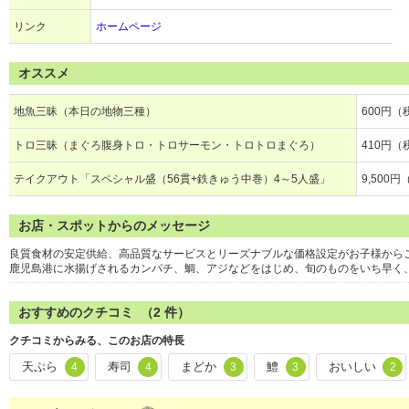
リンク
ホームページ
オススメ
地魚三昧（本日の地物三種）
600円（
トロ三昧（まぐろ腹身トロ・トロサーモン・トロトロまぐろ）
410円（
テイクアウト「スペシャル盛（56貫+鉄きゅう中巻）4～5人盛」
9,500円
お店・スポットからのメッセージ
良質食材の安定供給、高品質なサービスとリーズナブルな価格設定がお子様から
鹿児島港に水揚げされるカンパチ、鯛、アジなどをはじめ、旬のものをいち早く
おすすめのクチコミ （
2
件）
クチコミからみる、このお店の特長
天ぷら
寿司
まどか
鱧
おいしい
4
4
3
3
2