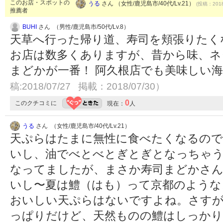
このお店・スポットの
うる
さん （女性/鹿児島市/40代/Lv.21）
(投稿：2018
推薦者
BUHI
さん （男性/鹿児島市/50代/Lv.8）
天草へ行った帰り道、寿司を頬張りたく
お店は数多くありますが、昔から味、ネ
まどかが一番！ 阿久根店でも美味しい
稿:2018/07/27 掲載：2018/07/30）
0
このクチコミに
現在：
人
うる
さん （女性/鹿児島市/40代/Lv.21）
天ぷらはたまに無性に食べたくなるので
いし、油でべとべとぎとぎとなっちゃう
なってましたが、まさか寿司まどかさん
いし〜夏は鱧（はも）って京都のような
おいしい天ぷらはないですよね。さす
っぱりだけど、天然ものの鱧はしっかり