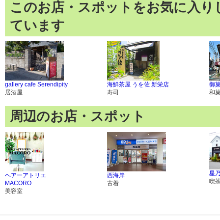
このお店・スポットをお気に入り
ています
gallery cafe Serendipity
海鮮茶屋 うを佐 新栄店
御菓
居酒屋
寿司
和
周辺のお店・スポット
星
ヘアーアトリエ
西海岸
喫
MACORO
古着
美容室