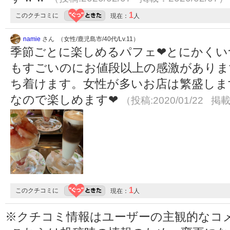
1
このクチコミに
現在：
人
namie
さん （女性/鹿児島市/40代/Lv.11）
季節ごとに楽しめるパフェ❤とにかくい
もすごいのにお値段以上の感激がありま
ち着けます。女性が多いお店は繁盛しま
なので楽しめます❤
（投稿:2020/01/22 掲載
1
このクチコミに
現在：
人
※クチコミ情報はユーザーの主観的なコ