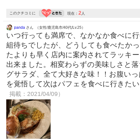
2
このクチコミに
現在：
人
panda
さん （女性/鹿児島市/40代/Lv.25）
いつ行っても満席で、なかなか食べに行
組待ちでしたが、どうしても食べたかっ
たよりも早く店内に案内されてラッキー
出来ました。相変わらずの美味しさと落
グサラダ、全て大好きな味！！お腹いっ
を覚悟して次はパフェを食べに行きた
掲載：2021/04/09）