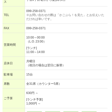
ス
099-258-0371
TEL
※お問い合わせの際は「かごぶら！を見た」とお伝えいた
だければ幸いです。
FAX
099-258-0371
10:00～00:00
（L.O. 23:00）
営業時間
[ランチ]
11:00～14:00
月曜日
店休日
（祝日の場合は翌日に振替）
駐車場
15台
席数
全31席（カウンター5席）
630円 ～
ご予算
[ランチ予算]
1,000円 ～