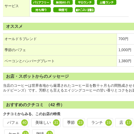
サービス
オススメ
オールド５ブレンド
700円
季節のパフェ
1,000円
ベーコンとハンバーグプレート
1,380円
お店・スポットからのメッセージ
当店のコーヒーは世界各地から厳選されたコーヒー豆を数十ヶ月もの間熟成させ
ルドビーンズ）です。芳醇とも言えるエイジングコーヒーの甘い香りとコクをお
おすすめのクチコミ （
42
件）
クチコミからみる、このお店の特長
パフェ
美味しい
季節
ランチ
店
40
31
23
19
17
ケーキ
珈琲
12
12