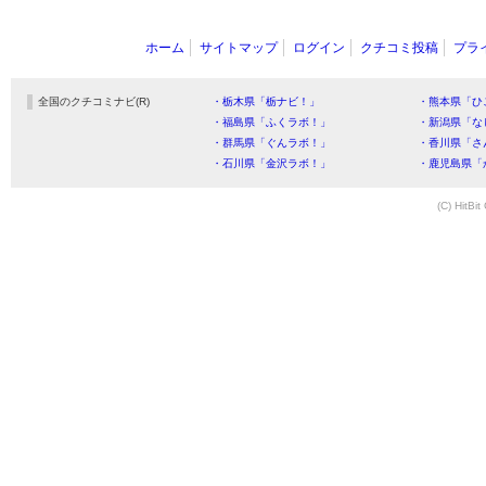
ホーム
サイトマップ
ログイン
クチコミ投稿
プラ
全国のクチコミナビ(R)
・栃木県「栃ナビ！」
・熊本県「ひ
・福島県「ふくラボ！」
・新潟県「な
・群馬県「ぐんラボ！」
・香川県「さ
・石川県「金沢ラボ！」
・鹿児島県「
(C) HitBit