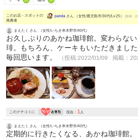
このお店・スポットの
panda
さん （女性/鹿児島市/30代/Lv.25）
(投稿：20
推薦者
まえたく さん （女性/いちき串木野市/40代）
お久しぶりのあかね珈琲館。変わらない
琲。もちろん、ケーキもいただきまし
毎回思います。
（投稿:2022/01/09 掲載：202
1
このクチコミに
現在：
人
まえたく さん （女性/いちき串木野市/40代）
定期的に行きたくなる、あかね珈琲館。