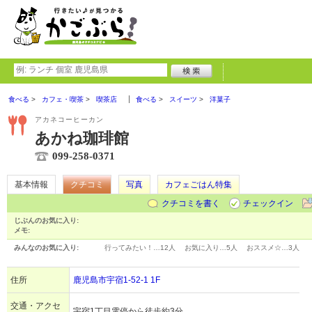
食べる
カフェ・喫茶
喫茶店
食べる
スイーツ
洋菓子
アカネコーヒーカン
あかね珈琲館
099-258-0371
基本情報
クチコミ
写真
カフェごはん特集
クチコミを書く
チェックイン
じぶんのお気に入り:
メモ:
みんなのお気に入り:
行ってみたい！…
12人
お気に入り…
5人
おススメ☆…
3人
住所
鹿児島市宇宿1-52-1 1F
交通・アクセ
宇宿1丁目電停から徒歩約3分