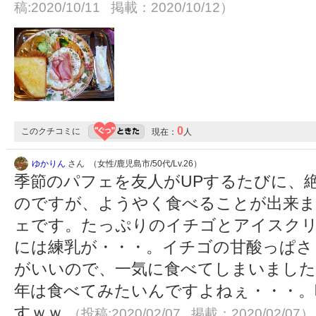
稿:2020/10/11 掲載：2020/10/12）
0
このクチコミに
現在：
人
ゆかりん
さん （女性/鹿児島市/50代/Lv.26）
季節のパフェを友人がUPするたびに、
のですが、ようやく食べることが出来ま
ェです。たっぷりのイチゴとアイスクリ
には練乳が・・・。イチゴの甘酸っぱさ
がいいので、一気に食べてしまいました
年は食べてみたいんですよねぇ・・・。
すｗｗ
（投稿:2020/02/07 掲載：2020/02/07）