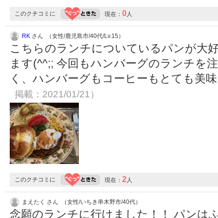
0
このクチコミに
現在：
人
RK
さん （女性/鹿児島市/40代/Lv.15）
こちらのランチについているパンが大好
ます(^^;; 今回もハンバーグのランチ
く、ハンバーグもコーヒーもとても美
掲載：2021/01/21）
2
このクチコミに
現在：
人
まえたく さん （女性/いちき串木野市/40代）
念願のランチに行けました！！ パンは