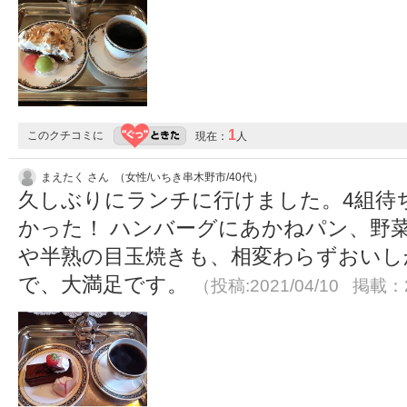
1
このクチコミに
現在：
人
まえたく さん （女性/いちき串木野市/40代）
久しぶりにランチに行けました。4組待
かった！ ハンバーグにあかねパン、野
や半熟の目玉焼きも、相変わらずおいし
で、大満足です。
（投稿:2021/04/10 掲載：2