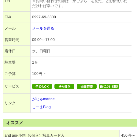
TEL
※お問い合わせの際は「かごぶら！を見た」とお伝えいた
だければ幸いです。
FAX
0997-69-3300
メール
メールを送る
営業時間
09:00～17:00
店休日
水、日曜日
駐車場
2台
ご予算
100円 ～
サービス
がじゅmarine
リンク
しーまBlog
オススメ
and agi-小箱（6個入）写真カード入
450円〜