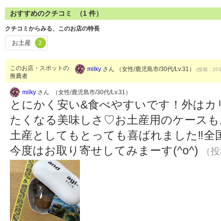
おすすめのクチコミ （
1
件）
クチコミからみる、このお店の特長
お土産
2
このお店・スポットの
milky
さん （女性/鹿児島市/30代/Lv.31）
(投稿：2018
推薦者
milky
さん （女性/鹿児島市/30代/Lv.31）
とにかく安い&食べやすいです！外はカ
たくなる美味しさ♡お土産用のケースも
土産としてもとっても喜ばれました‼️
今度はお取り寄せしてみまーす(^o^)
（投稿