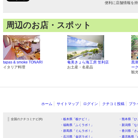
便利に店舗情報を持
周辺のお店・スポット
tapas & smoke TONARI
奄美きょら海工房 笠利店
黒
イタリア料理
お土産・名産品
ー
観
ホーム
サイトマップ
ログイン
クチコミ投稿
プラ
全国のクチコミナビ(R)
・栃木県「栃ナビ！」
・熊本県「ひ
・福島県「ふくラボ！」
・新潟県「な
・群馬県「ぐんラボ！」
・香川県「さ
・石川県「金沢ラボ！」
・鹿児島県「