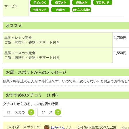
サービス
オススメ
黒豚ヒレカツ定食
1,750円
ご飯・味噌汁・香物・デザート付き
黒豚ロースカツ定食
1,550円
ご飯・味噌汁・香物・デザート付き
お店・スポットからのメッセージ
創業50年以上のとんかつ専門店です。いつでも、変わらない味とお店でお待ちし
おすすめのクチコミ （
1
件）
クチコミからみる、このお店の特長
ロースカツ
ソース
2
2
このお店・スポットの
ゆかりん
さん （女性/鹿児島市/50代/Lv.26）
(投稿：