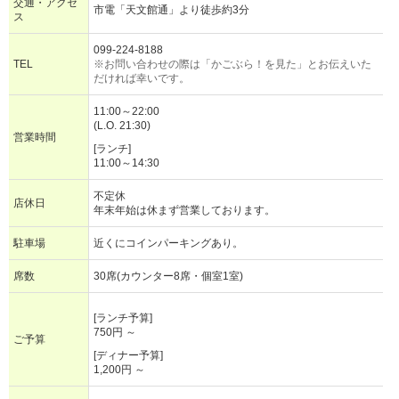
交通・アクセ
市電「天文館通」より徒歩約3分
ス
099-224-8188
TEL
※お問い合わせの際は「かごぶら！を見た」とお伝えいた
だければ幸いです。
11:00～22:00
(L.O. 21:30)
営業時間
[ランチ]
11:00～14:30
不定休
店休日
年末年始は休まず営業しております。
駐車場
近くにコインパーキングあり。
席数
30席(カウンター8席・個室1室)
[ランチ予算]
750円 ～
ご予算
[ディナー予算]
1,200円 ～