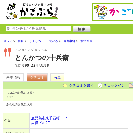
食べる
和食
とんかつ
食べる
お食事処
和洋全般
トンカツノジュウベエ
とんかつの十兵衛
099-224-8188
基本情報
クチコミ
写真
クチコミを書く
チェックイン
じぶんのお気に入り:
メモ:
みんなのお気に入り:
鹿児島市東千石町11-7
住所
吉俣ビル2F