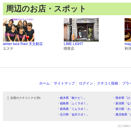
周辺のお店・スポット
aimer Iuce Ravi 天文館店
LIME LIGHT
ma
エステ
喫茶店
和
ホーム
サイトマップ
ログイン
クチコミ投稿
プラ
全国のクチコミナビ(R)
・栃木県「栃ナビ！」
・熊本県「ひ
・福島県「ふくラボ！」
・新潟県「な
・群馬県「ぐんラボ！」
・香川県「さ
・石川県「金沢ラボ！」
・鹿児島県「
(C) HitBit