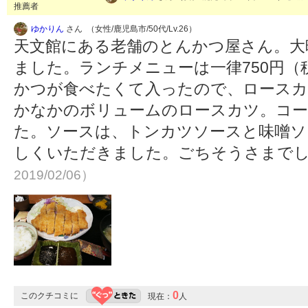
推薦者
ゆかりん
さん （女性/鹿児島市/50代/Lv.26）
天文館にある老舗のとんかつ屋さん。大
ました。ランチメニューは一律750円
かつが食べたくて入ったので、ロースカ
かなかのボリュームのロースカツ。コー
た。ソースは、トンカツソースと味噌ソ
しくいただきました。ごちそうさまで
2019/02/06）
0
このクチコミに
現在：
人