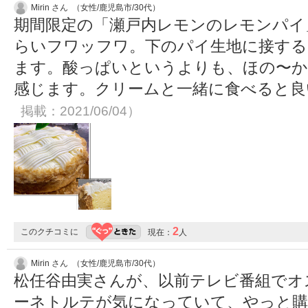
Mirin さん （女性/鹿児島市/30代）
期間限定の「瀬戸内レモンのレモンパイ
らいフワッフワ。下のパイ生地に接する
ます。酸っぱいというよりも、ほの〜か
感じます。クリームと一緒に食べると
掲載：2021/06/04）
2
このクチコミに
現在：
人
Mirin さん （女性/鹿児島市/30代）
松任谷由実さんが、以前テレビ番組でオ
ーネトルテが気になっていて、やっと購