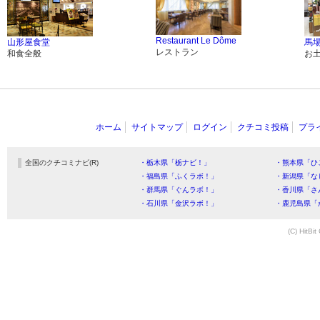
Restaurant Le Dôme
山形屋食堂
馬場
レストラン
和食全般
お
ホーム
サイトマップ
ログイン
クチコミ投稿
プラ
全国のクチコミナビ(R)
・栃木県「栃ナビ！」
・熊本県「ひ
・福島県「ふくラボ！」
・新潟県「な
・群馬県「ぐんラボ！」
・香川県「さ
・石川県「金沢ラボ！」
・鹿児島県「
(C) HitBit