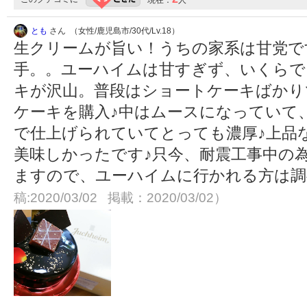
現在：
人
とも
さん （女性/鹿児島市/30代/Lv.18）
生クリームが旨い！うちの家系は甘党で
手。。ユーハイムは甘すぎず、いくらで
キが沢山。普段はショートケーキばかり
ケーキを購入♪中はムースになっていて
で仕上げられていてとっても濃厚♪上品
美味しかったです♪只今、耐震工事中の
ますので、ユーハイムに行かれる方は調
稿:2020/03/02 掲載：2020/03/02）