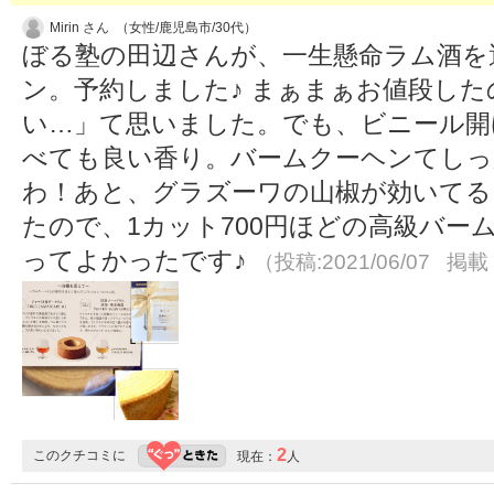
Mirin さん （女性/鹿児島市/30代）
ぼる塾の田辺さんが、一生懸命ラム酒を
ン。予約しました♪ まぁまぁお値段し
い…」て思いました。でも、ビニール開
べても良い香り。バームクーヘンてしっ
わ！あと、グラズーワの山椒が効いてる（人
たので、1カット700円ほどの高級バー
ってよかったです♪
（投稿:2021/06/07 掲載：
2
このクチコミに
現在：
人