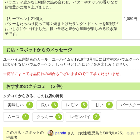
バラエティ豊かな13種類の詰め合わせ。バターやナッツの香りなど
個性豊かに焼き上げました。
【リープヘン】21個入
1,080円
バターをたっぷり使って薄く焼き上げたラング・ド・シャを5種類の
おいしさに仕上げました。軽い食感と豊かな風味が楽しめる焼き菓
子です。
お店・スポットからのメッセージ
ユーハイム創始者のカール・ユーハイムが1919年3月4日に日本初のバウムク
は欠かせないバウムクーヘン。しっとりとした口どけをお楽しみください。
※商品によっては品切れの場合もございますのでご了承くださいませ。
おすすめのクチコミ （
5
件）
クチコミからみる、このお店の特長
美味しい
良い
レモン
甘い
バームク
6
6
5
5
ムース
クッキー
レモンパイ
3
3
2
このお店・スポットの
panda
さん （女性/鹿児島市/30代/Lv.25）
(投稿：20
推薦者