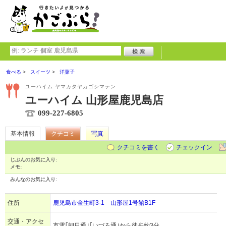
食べる
スイーツ
洋菓子
ユーハイム ヤマカタヤカゴシマテン
ユーハイム 山形屋鹿児島店
099-227-6805
基本情報
クチコミ
写真
クチコミを書く
チェックイン
じぶんのお気に入り:
メモ:
みんなのお気に入り:
住所
鹿児島市金生町3-1 山形屋1号館B1F
交通・アクセ
市電｢朝日通｣｢いづろ通｣から徒歩約3分