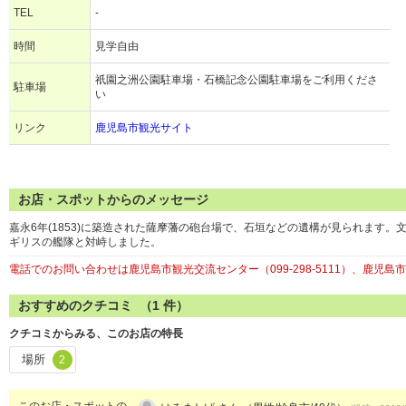
TEL
-
時間
見学自由
祇園之洲公園駐車場・石橋記念公園駐車場をご利用くださ
駐車場
い
リンク
鹿児島市観光サイト
お店・スポットからのメッセージ
嘉永6年(1853)に築造された薩摩藩の砲台場で、石垣などの遺構が見られます。
ギリスの艦隊と対峙しました。
電話でのお問い合わせは鹿児島市観光交流センター（099-298-5111）、鹿児島市教
おすすめのクチコミ （
1
件）
クチコミからみる、このお店の特長
場所
2
このお店・スポットの