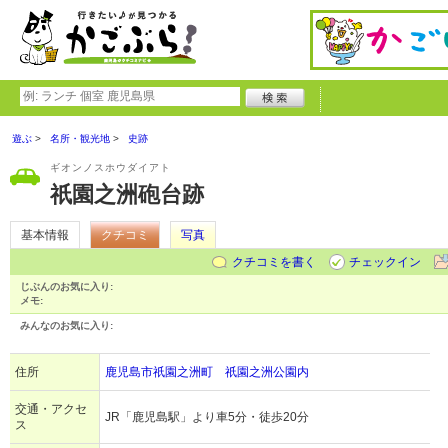
遊ぶ
名所・観光地
史跡
ギオンノスホウダイアト
祇園之洲砲台跡
基本情報
クチコミ
写真
クチコミを書く
チェックイン
じぶんのお気に入り:
メモ:
みんなのお気に入り:
住所
鹿児島市祇園之洲町 祇園之洲公園内
交通・アクセ
JR「鹿児島駅」より車5分・徒歩20分
ス