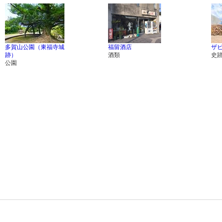
多賀山公園（東福寺城
福留酒店
ザ
跡）
酒類
史
公園