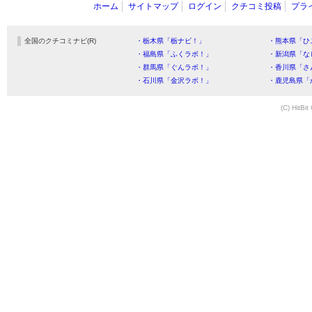
ホーム
サイトマップ
ログイン
クチコミ投稿
プラ
全国のクチコミナビ(R)
・栃木県「栃ナビ！」
・熊本県「ひ
・福島県「ふくラボ！」
・新潟県「な
・群馬県「ぐんラボ！」
・香川県「さ
・石川県「金沢ラボ！」
・鹿児島県「
(C) HitBit