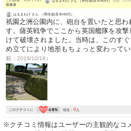
はるまわげ さん （男性/姶良市/40代）
(投稿：2019/
推薦者
はるまわげ さん （男性/姶良市/40代）
祇園之洲公園内に、砲台を置いたと思わ
す。薩英戦争でここから英国艦隊を攻撃
けて破壊されました。当時は、このすぐ
め立てにより地形もちょっと変わって
載：2019/10/18）
0
このクチコミに
現在：
人
※クチコミ情報はユーザーの主観的なコ