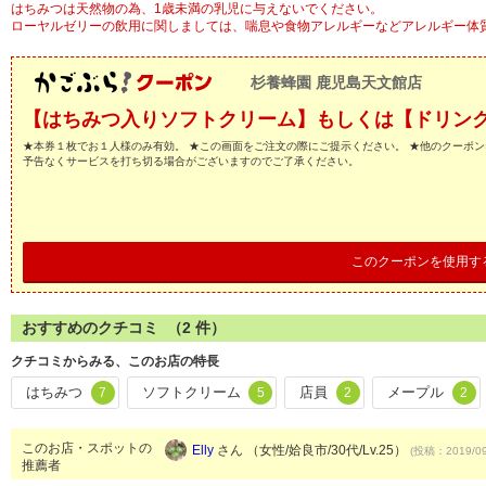
はちみつは天然物の為、1歳未満の乳児に与えないでください。
ローヤルゼリーの飲用に関しましては、喘息や食物アレルギーなどアレルギー体
杉養蜂園 鹿児島天文館店
【はちみつ入りソフトクリーム】もしくは【ドリンク】
★本券１枚でお１人様のみ有効。 ★この画面をご注文の際にご提示ください。 ★他のクーポン
予告なくサービスを打ち切る場合がございますのでご了承ください。
このクーポンを使用す
おすすめのクチコミ （
2
件）
クチコミからみる、このお店の特長
はちみつ
ソフトクリーム
店員
メープル
7
5
2
2
このお店・スポットの
Elly
さん （女性/姶良市/30代/Lv.25）
(投稿：2019/09
推薦者