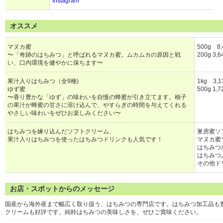
Instagram
オススメ
マヌカ蜜
500g 8
〜「奇跡のはちみつ」と呼ばれるマヌカ蜜。ムカムカの原因と戦
200g 3,
い、口内環境を健やかに保ちます〜
果汁入りはちみつ（全9種)
1kg 3,
ゆず蜜
500g 1,
〜香り豊かな「ゆず」の味わいを自慢の蜂蜜が引き立てます。柚子
の果汁が蜂蜜の甘さに溶け込んで、やすらぎの時間を与えてくれる
やさしい味わいをぜひお楽しみください〜
はちみつを練り込んだソフトクリーム、
巣房蜜ソフ
果汁入りはちみつを使ったはちみつドリンクも人気です！
マヌカ蜜
はちみつ
はちみつ入
その他ド
お店・スポットからのメッセージ
国産から海外産まで幅広く取り扱う、はちみつの専門店です。はちみつ加工品も
クリームも好評です。純粋はちみつの美味しさを、ぜひご賞味ください。