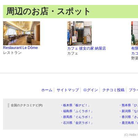
周辺のお店・スポット
Restaurant Le Dôme
カフェ 彼女の家 納屋店
有
レストラン
カフェ
カ
野
ホーム
サイトマップ
ログイン
クチコミ投稿
プラ
全国のクチコミナビ(R)
・栃木県「栃ナビ！」
・熊本県「ひ
・福島県「ふくラボ！」
・新潟県「な
・群馬県「ぐんラボ！」
・香川県「さ
・石川県「金沢ラボ！」
・鹿児島県「
(C) HitBit