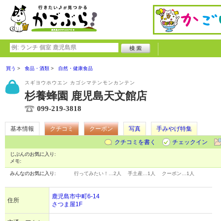
買う
食品・酒類
自然・健康食品
スギヨウホウエン カゴシマテンモンカンテン
杉養蜂園 鹿児島天文館店
099-219-3818
基本情報
クチコミ
クーポン
写真
手みやげ特集
クチコミを書く
チェックイン
じぶんのお気に入り:
メモ:
みんなのお気に入り:
行ってみたい！…
2人
手土産…
1人
クーポン…
1人
鹿児島市中町6-14
住所
さつま屋1F