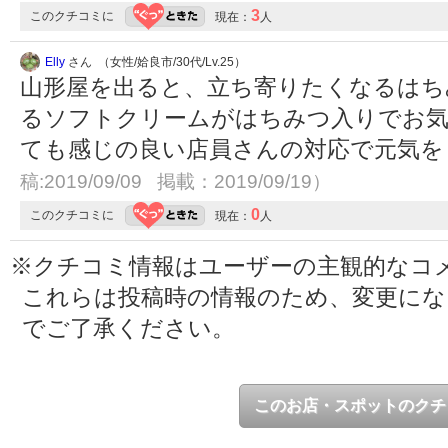
3
このクチコミに
現在：
人
Elly
さん （女性/姶良市/30代/Lv.25）
山形屋を出ると、立ち寄りたくなるはち
るソフトクリームがはちみつ入りでお気
ても感じの良い店員さんの対応で元気を
稿:2019/09/09 掲載：2019/09/19）
0
このクチコミに
現在：
人
※クチコミ情報はユーザーの主観的なコ
これらは投稿時の情報のため、変更に
でご了承ください。
このお店・スポットのクチ