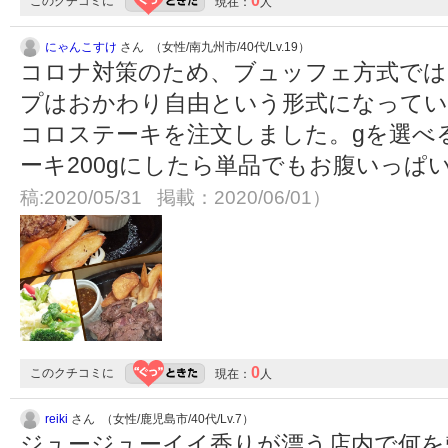
0
このクチコミに
現在：
人
にゃんこすけ
さん （女性/南九州市/40代/Lv.19）
コロナ対策のため、ブュッフェ方式では
プはおかわり自由という形式になってい
コロステーキを注文しました。gを選べ
ーキ200gにしたら単品でもお腹いっぱ
稿:2020/05/31 掲載：2020/06/01）
0
このクチコミに
現在：
人
reiki
さん （女性/鹿児島市/40代/Lv.7）
ジュージューイイ香りが漂う店内で何を