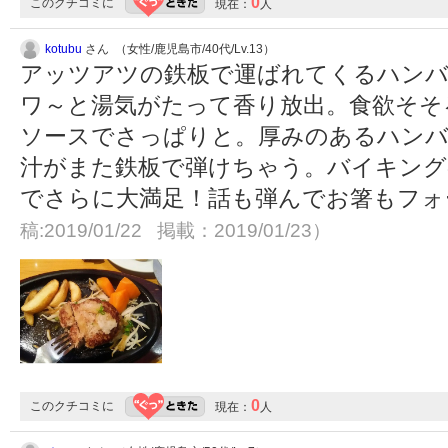
0
このクチコミに
現在：
人
kotubu
さん （女性/鹿児島市/40代/Lv.13）
アッツアツの鉄板で運ばれてくるハン
ワ～と湯気がたって香り放出。食欲そそ
ソースでさっぱりと。厚みのあるハンバ
汁がまた鉄板で弾けちゃう。バイキン
でさらに大満足！話も弾んでお箸もフ
稿:2019/01/22 掲載：2019/01/23）
0
このクチコミに
現在：
人