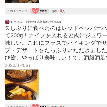
0
このクチコミに
現在：
人
むつ
さん （女性/鹿児島市/40代/Lv.33）
久しぶりに食べたのはレッドペッパーハ
て200g！ナイフを入れると肉汁ジュワ
味しい。これにプラスでバイキングで
プ・デザートをたっぷりいただきまし
び餅、やっぱり美味しい！で、満腹満足
2020/07/06）