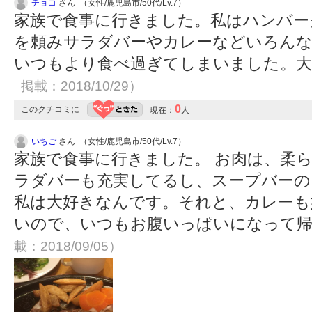
チョコ
さん （女性/鹿児島市/50代/Lv.7）
家族で食事に行きました。私はハンバー
を頼みサラダバーやカレーなどいろんな
いつもより食べ過ぎてしまいました。
掲載：2018/10/29）
0
このクチコミに
現在：
人
いちご
さん （女性/鹿児島市/50代/Lv.7）
家族で食事に行きました。 お肉は、柔
ラダバーも充実してるし、スープバーの
私は大好きなんです。それと、カレーも
いので、いつもお腹いっぱいになって
載：2018/09/05）