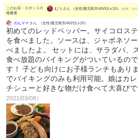
このお店・スポットの
むつ
さん （女性/鹿児島市/40代/Lv.33）
(投稿：2017
推薦者
のんママ
さん （女性/鹿児島市/40代/Lv.20）
初めてのレッドペッパー。サイコロステ
を食べました。ソースは、ジャポネソー
べましたよ。 セットには、サラダバ、
食べ放題のバイキングがついているの
す！ 子ども向けにお子様ランチもありま
でバイキングのみも利用可能。娘はカレ
チシューと好きな物だけ食べて大喜び
2021/03/08）