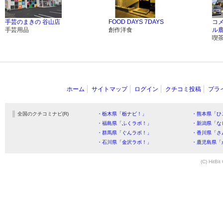
手芸のまきの 谷山店
FOOD DAYS 7DAYS
コ
手芸用品
創作洋食
ル
喫
ホーム
サイトマップ
ログイン
クチコミ投稿
プラ
全国のクチコミナビ(R)
・栃木県「栃ナビ！」
・熊本県「ひ
・福島県「ふくラボ！」
・新潟県「な
・群馬県「ぐんラボ！」
・香川県「さ
・石川県「金沢ラボ！」
・鹿児島県「
(C) HitBit