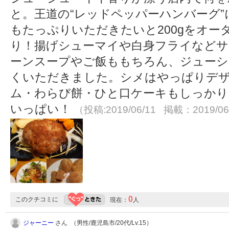
と。王道の“レッドペッパーハンバーグ
もたっぷりいただきたいと200gをオー
り！揚げシューマイや白身フライなどサ
ーンスープやご飯ももちろん、ジューシ
くいただきました。シメはやっぱりデ
ム・わらび餅・ひと口ケーキもしっかり
いっぱい！
（投稿:2019/06/11 掲載：2019/06
0
このクチコミに
現在：
人
ジャーニー
さん （男性/鹿児島市/20代/Lv.15）