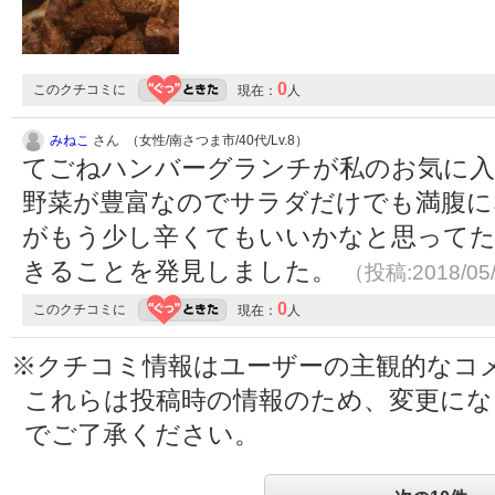
0
このクチコミに
現在：
人
みねこ
さん （女性/南さつま市/40代/Lv.8）
てごねハンバーグランチが私のお気に
野菜が豊富なのでサラダだけでも満腹に
がもう少し辛くてもいいかなと思って
きることを発見しました。
（投稿:2018/05
0
このクチコミに
現在：
人
※クチコミ情報はユーザーの主観的なコ
これらは投稿時の情報のため、変更に
でご了承ください。