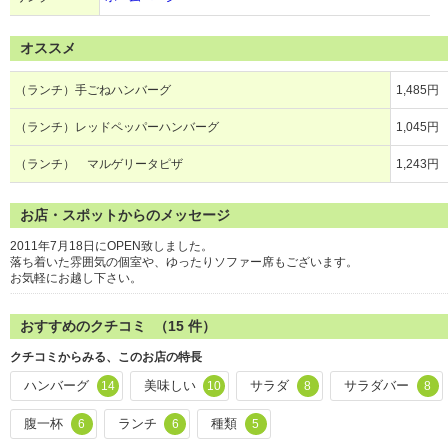
オススメ
（ランチ）手ごねハンバーグ
1,485円
（ランチ）レッドペッパーハンバーグ
1,045円
（ランチ） マルゲリータピザ
1,243円
お店・スポットからのメッセージ
2011年7月18日にOPEN致しました。
落ち着いた雰囲気の個室や、ゆったりソファー席もございます。
お気軽にお越し下さい。
おすすめのクチコミ （
15
件）
クチコミからみる、このお店の特長
ハンバーグ
美味しい
サラダ
サラダバー
14
10
8
8
腹一杯
ランチ
種類
6
6
5