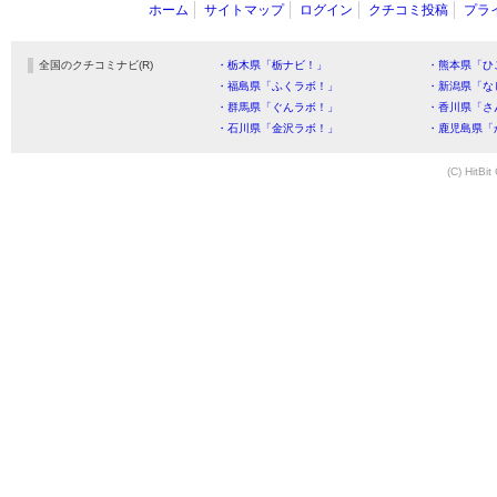
ホーム
サイトマップ
ログイン
クチコミ投稿
プラ
全国のクチコミナビ(R)
・栃木県「栃ナビ！」
・熊本県「ひ
・福島県「ふくラボ！」
・新潟県「な
・群馬県「ぐんラボ！」
・香川県「さ
・石川県「金沢ラボ！」
・鹿児島県「
(C) HitBit