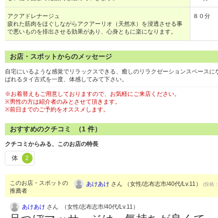
アクアドレナージュ
８０分 ￥
疲れた筋肉をほぐしながらアクアーリオ（天然水）を浸透させる事
で悪いものを排出させる効果があり、心身ともに楽になります。
お店・スポットからのメッセージ
自宅にいるような感覚でリラックスできる、癒しのリラクゼーションスペースにな
ばれるタイ古式を一度、体感してみて下さい。
※お着替えもご用意しておりますので、お気軽にご来店ください。
※男性の方は紹介者のみとさせて頂きます。
※前日までのご予約をオススメします。
おすすめのクチコミ （
1
件）
クチコミからみる、このお店の特長
体
2
このお店・スポットの
あけあけ
さん （女性/志布志市/40代/Lv.11）
(投稿：
推薦者
あけあけ
さん （女性/志布志市/40代/Lv.11）