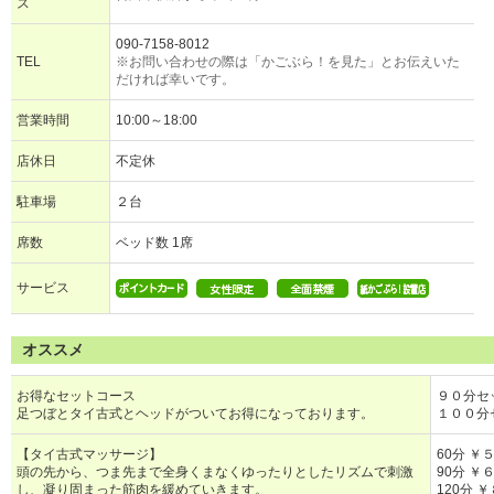
ス
090-7158-8012
TEL
※お問い合わせの際は「かごぶら！を見た」とお伝えいた
だければ幸いです。
営業時間
10:00～18:00
店休日
不定休
駐車場
２台
席数
ベッド数 1席
サービス
オススメ
お得なセットコース
９０分
足つぼとタイ古式とヘッドがついてお得になっております。
１００分
【タイ古式マッサージ】
60分 ￥
頭の先から、つま先まで全身くまなくゆったりとしたリズムで刺激
90分 ￥
し、凝り固まった筋肉を緩めていきます。
120分 