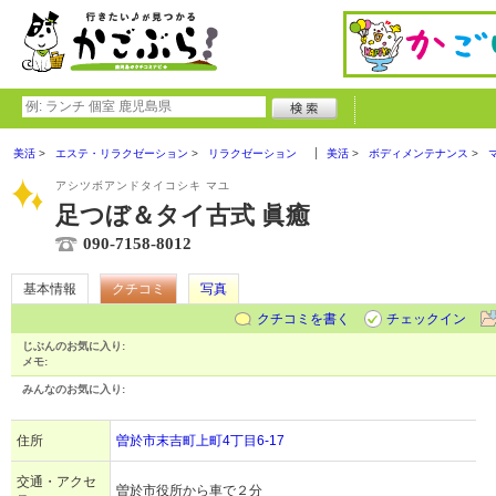
美活
エステ・リラクゼーション
リラクゼーション
美活
ボディメンテナンス
アシツボアンドタイコシキ マユ
足つぼ＆タイ古式 眞癒
090-7158-8012
基本情報
クチコミ
写真
クチコミを書く
チェックイン
じぶんのお気に入り:
メモ:
みんなのお気に入り:
住所
曽於市末吉町上町4丁目6-17
交通・アクセ
曽於市役所から車で２分