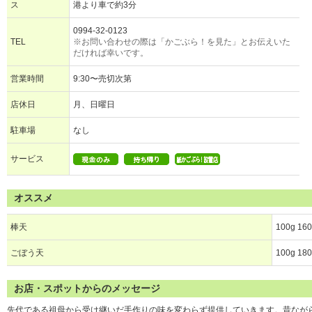
ス
港より車で約3分
0994-32-0123
TEL
※お問い合わせの際は「かごぶら！を見た」とお伝えいた
だければ幸いです。
営業時間
9:30〜売切次第
店休日
月、日曜日
駐車場
なし
サービス
オススメ
棒天
100g 16
ごぼう天
100g 18
お店・スポットからのメッセージ
先代である祖母から受け継いだ手作りの味を変わらず提供していきます。昔なが