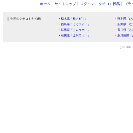
ホーム
サイトマップ
ログイン
クチコミ投稿
プラ
全国のクチコミナビ(R)
・栃木県「栃ナビ！」
・熊本県「ひ
・福島県「ふくラボ！」
・新潟県「な
・群馬県「ぐんラボ！」
・香川県「さ
・石川県「金沢ラボ！」
・鹿児島県「
(C) HitBit