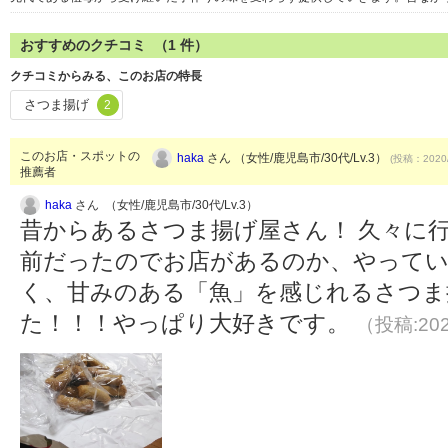
おすすめのクチコミ （
1
件）
クチコミからみる、このお店の特長
さつま揚げ
2
このお店・スポットの
haka
さん （女性/鹿児島市/30代/Lv.3）
(投稿：2020/
推薦者
haka
さん （女性/鹿児島市/30代/Lv.3）
昔からあるさつま揚げ屋さん！ 久々に
前だったのでお店があるのか、やってい
く、甘みのある「魚」を感じれるさつま
た！！！やっぱり大好きです。
（投稿:202