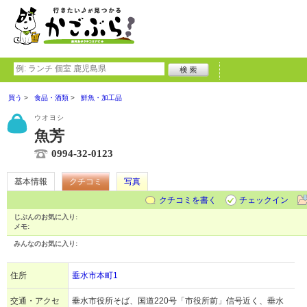
買う
食品・酒類
鮮魚・加工品
ウオヨシ
魚芳
0994-32-0123
基本情報
クチコミ
写真
クチコミを書く
チェックイン
じぶんのお気に入り:
メモ:
みんなのお気に入り:
住所
垂水市本町1
交通・アクセ
垂水市役所そば、国道220号「市役所前」信号近く、垂水