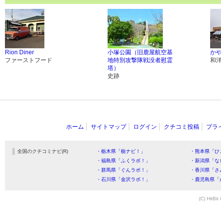
Rion Diner
小塚公園（旧鹿屋航空基
か
ファーストフード
地特別攻撃隊戦没者慰霊
和
塔）
史跡
ホーム
サイトマップ
ログイン
クチコミ投稿
プラ
全国のクチコミナビ(R)
・栃木県「栃ナビ！」
・熊本県「ひ
・福島県「ふくラボ！」
・新潟県「な
・群馬県「ぐんラボ！」
・香川県「さ
・石川県「金沢ラボ！」
・鹿児島県「
(C) HitBit