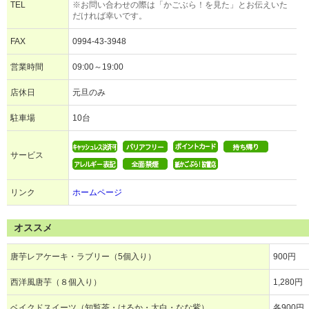
TEL
※お問い合わせの際は「かごぶら！を見た」とお伝えいた
だければ幸いです。
FAX
0994-43-3948
営業時間
09:00～19:00
店休日
元旦のみ
駐車場
10台
サービス
リンク
ホームページ
オススメ
唐芋レアケーキ・ラブリー（5個入り）
900円
西洋風唐芋（８個入り）
1,280円
ベイクドスイーツ（知覧茶・はるか・太白・なな紫）
各900円