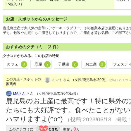
（5個入り）
お店・スポットからのメッセージ
鹿児島土産で大人気の唐芋レアケーキ・ラブリー。その創業本店は鹿屋にありま
子も。包装やお熨斗もご用意しておりますので、ご用向き等お気軽にご相談下さ
おすすめのクチコミ （
3
件）
クチコミからみる、このお店の特長
カフェ
鹿屋
子供達
お土産
フェステ
3
2
2
2
このお店・スポットの
ミント さん （女性/鹿児島市/30代）
(投稿：2017/10
推薦者
MAさん
さん （女性/鹿児島市/30代/Lv.9）
鹿児島のお土産に最高です！特に県外の
たちにも大好評です。食べたことがない
ハマりますよ(^o^)
（投稿:2023/06/13 掲載：
0
このクチコミに
現在：
人