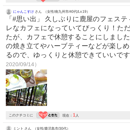
にゃんこすけ
さん （女性/南九州市/40代/Lv.19）
「#思い出」 久しぶりに鹿屋のフェス
レなカフェになっていてびっくり！た
たが、カフェで休憩することにしました
の焼き立てやハーブティーなどが楽しめ
るので、ゆっくりと休憩できていいで
2020/09/14）
1
このクチコミに
現在：
人
ミント さん （女性/鹿児島市/30代）