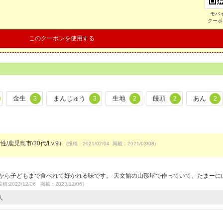
モバ
クーポ
このクーポンを使用する
金生
まんじゅう
生地
饅頭
あん
3
3
2
2
2
性/鹿児島市/30代/Lv.9）
(投稿：2021/02/04 掲載：2021/03/08)
）
から子どもまで食べれて好かれる味です。 天文館の山形屋で作っていて、たまーに
稿:2023/12/06 掲載：2023/12/06）
人
）