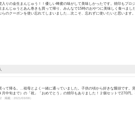
蜜入りの金生まんじゅう！！優しい蜂蜜の味がして美味しかったです。焼印もプロ
生まんじゅうとあん巻きも買って帰り、みんなで15時のおやつに美味しく食べまし
ぶらのクーポンを使い忘れてしまいました…次こそ、忘れずに使いたいと思います
人
買って帰る。…祖母とよく一緒に通っていました。子供の頃から好きな饅頭です。
４月中旬まで）の「祝」「おめでとう」の焼印もありました！２個セットで270円。
02 掲載：2021/03/08）