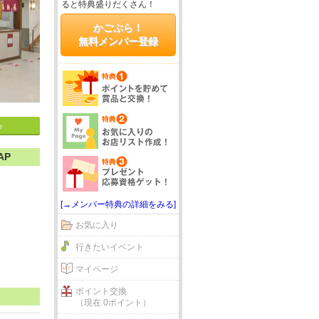
ると特典盛りだくさん！
かごぶら！
無料メンバー登録
る
AP
[→メンバー特典の詳細をみる]
お気に入り
行きたいイベント
マイページ
ポイント交換
（現在 0ポイント）