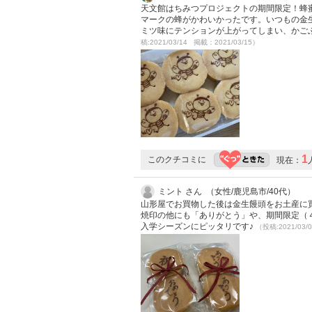
天文館はちみつプロジェクトの期間限定！蜂
マークの蜂がかわいかったです。いつもの金
ミツ味にテンションが上がってしまい、かご
稿:2021/03/14 掲載：2021/03/15）
1
このクチコミに
現在：
ミント さん （女性/鹿児島市/40代）
山形屋でお買物した後は金生饅頭をお土産に
焼印の他にも「ありがとう」や、期間限定（
入学シーズンにピッタリです♪
（投稿:2021/03/