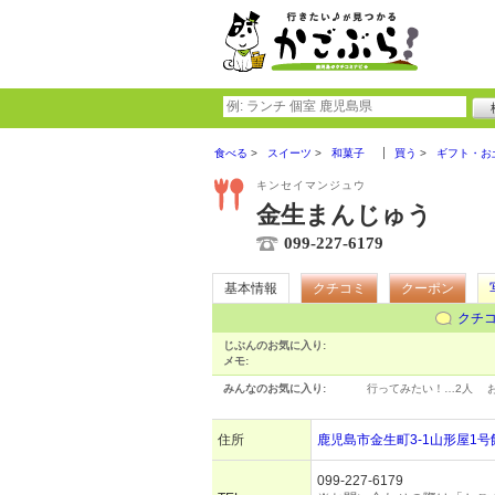
食べる
スイーツ
和菓子
買う
ギフト・お
キンセイマンジュウ
金生まんじゅう
099-227-6179
基本情報
クチコミ
クーポン
クチ
じぶんのお気に入り:
メモ:
みんなのお気に入り:
行ってみたい！…
2人
住所
鹿児島市金生町3-1山形屋1号
099-227-6179