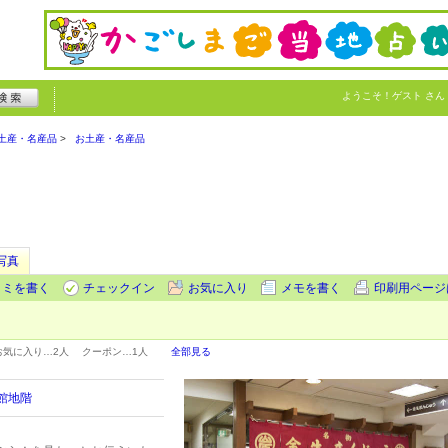
ようこそ！
ゲスト
さん
土産・名産品
お土産・名産品
写真
コミを書く
チェックイン
お気に入り
メモを書く
印刷用ページ
お気に入り…
2人
クーポン…
1人
全部見る
館地階