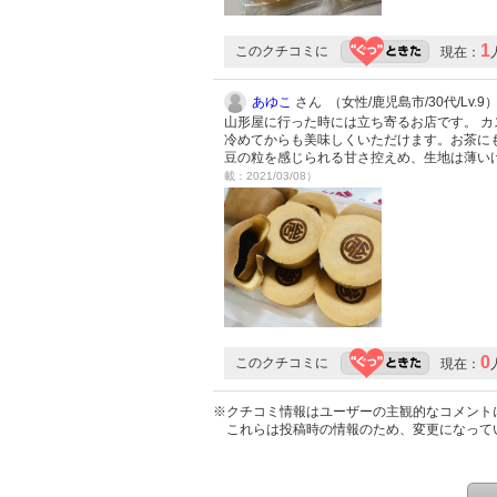
1
このクチコミに
現在：
あゆこ
さん （女性/鹿児島市/30代/Lv.9
山形屋に行った時には立ち寄るお店です。 
冷めてからも美味しくいただけます。お茶に
豆の粒を感じられる甘さ控えめ、生地は薄い
載：2021/03/08）
0
このクチコミに
現在：
※クチコミ情報はユーザーの主観的なコメント
これらは投稿時の情報のため、変更になって