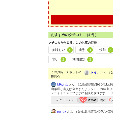
おすすめのクチコミ （
4
件）
クチコミからみる、このお店の特長
美味しい
山形
焼印
4
4
3
甘い
期間限定
2
2
このお店・スポットの
あゆこ
さん （女
推薦者
MAさん
さん （女性/鹿児島市/30代/Lv.9
山形屋と言えば金生まんじゅう！！ お年寄り
テライトショップとかにも販売されます。
（投
0
このクチコミに
現在：
panda
さん （女性/鹿児島市/40代/Lv.25