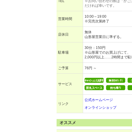
TEL
※お問い合わせの際は「かご
だければ幸いです。
10:00～19:00
営業時間
※完売次第終了
無休
店休日
山形屋営業日に準ずる。
30分：150円
駐車場
※山形屋でのお買上げにて、
2,000円以上……2時間まで
ご予算
76円 ～
サービス
公式ホームページ
リンク
オンラインショップ
オススメ