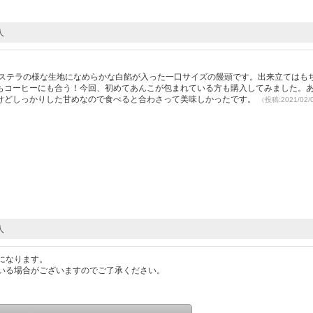
人
）
カステラの様な生地になめらかな白餡が入った一口サイズの饅頭です。出来立てはも
もコーヒーにも合う！今回、初めてあんこが包まれている方も購入してみました。
けどしっかりした甘めなので食べると合わさって美味しかったです。
（投稿:2021/02
人
になります。
いる場合がございますのでご了承ください。