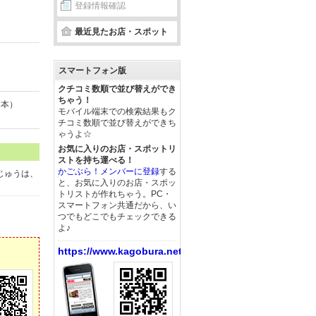
登録情報確認
最近見たお店・スポット
スマートフォン版
クチコミ数順で並び替えができ
ちゃう！
2本）
モバイル端末での検索結果もク
チコミ数順で並び替えができち
ゃうよ☆
お気に入りのお店・スポットリ
ストを持ち運べる！
かごぶら！メンバーに登録
する
じゅうは、
と、お気に入りのお店・スポッ
トリストが作れちゃう。PC・
スマートフォン共通だから、い
つでもどこでもチェックできる
よ♪
https://www.kagobura.net/