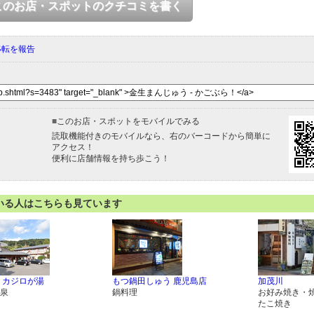
このお店・スポットのクチコミを書く
移転を報告
■
このお店・スポットをモバイルでみる
読取機能付きのモバイルなら、右のバーコードから簡単に
アクセス！
便利に店舗情報を持ち歩こう！
いる人はこちらも見ています
 カジロが湯
もつ鍋田しゅう 鹿児島店
加茂川
泉
鍋料理
お好み焼き・
たこ焼き