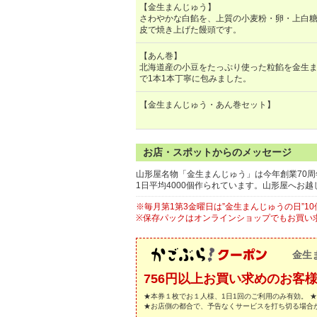
【金生まんじゅう】
さわやかな白餡を、上質の小麦粉・卵・上白
皮で焼き上げた饅頭です。
【あん巻】
北海道産の小豆をたっぷり使った粒餡を金生
で1本1本丁寧に包みました。
【金生まんじゅう・あん巻セット】
お店・スポットからのメッセージ
山形屋名物「金生まんじゅう」は今年創業70
1日平均4000個作られています。山形屋へお
※毎月第1第3金曜日は”金生まんじゅうの日”10個
※保存パックはオンラインショップでもお買い
金生
756円以上お買い求めのお客
★本券１枚でお１人様、1日1回のご利用のみ有効。 
★お店側の都合で、予告なくサービスを打ち切る場合