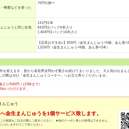
76円/1個〜
糖・蜂蜜などを使った
141円/1本
まんじゅうと同じ生地
843円/1パック6本入り
1,404円/1パック10本入り
【店長おすすめ♪】659円（金生まんじゅう×5個、あん巻×
1,026円（金生まんじゅう×8個、あん巻×3本）
周年を迎えます。昔から老若男女問わず愛され続けてまいりました。大人気のおまん
越しの際はぜひ「金生まんじゅうコーナー」へお立ち寄りくださいませ。
入り/540円！(15時まで）
求めいただけます。
まんじゅう
様へ金生まんじゅうを1個サービス致します。
★この画面をご注文の際にご提示ください。 ★他のクーポン券との併用はできません。
がございますのでご了承ください。