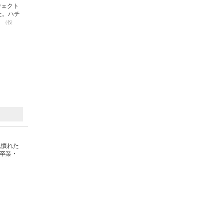
ジェクト
た。ハチ
。
（投
見慣れた
卒業・