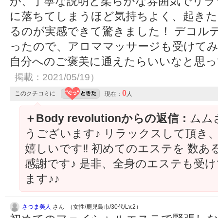
が、丁寧な説明と柔らかな雰囲気でリラ
に落ちてしまうほど気持ちよく、起きた
るのが実感できて驚きました！ デコル
ったので、アロママッサージも受けてみ
自分へのご褒美に通えたらいいなと思ってい
掲載：2021/05/19）
0
このクチコミに
現在：
人
＋Body revolutionからの返信：
ムム
うございます♪ リラックスして頂き
嬉しいです‼︎ 初めてのエステを 数
感謝です♪ 是非、全身のエステも受
ます♪♪
さつま美人
さん （女性/鹿児島市/30代/Lv.2）