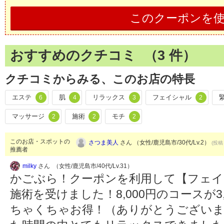
このクーポンを
おすすめのクチコミ （
3
件）
クチコミからみる、このお店の特長
エステ
肌
リラックス
フェイシャル
6
4
3
2
マッサージ
施術
モチ
2
2
2
このお店・スポットの
さつま美人
さん （女性/鹿児島市/30代/Lv.2）
(投稿：
推薦者
milky
さん （女性/鹿児島市/40代/Lv.31）
かごぶら！クーポンを利用して【フェイ
施術を受けました！8,000円のコースが3
ちゃくちゃお得！（ありがとうございま