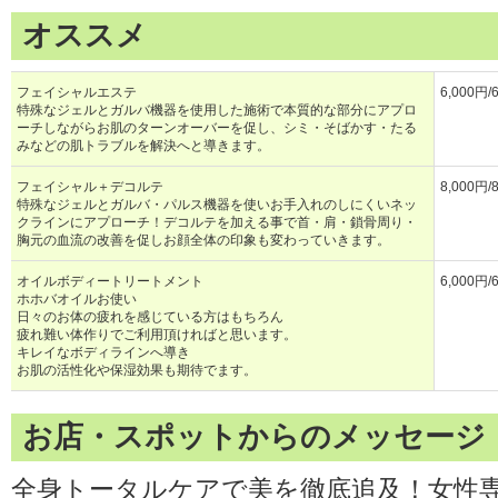
オススメ
フェイシャルエステ
6,000円/
特殊なジェルとガルバ機器を使用した施術で本質的な部分にアプロ
ーチしながらお肌のターンオーバーを促し、シミ・そばかす・たる
みなどの肌トラブルを解決へと導きます。
フェイシャル＋デコルテ
8,000円/
特殊なジェルとガルバ・パルス機器を使いお手入れのしにくいネッ
クラインにアプローチ！デコルテを加える事で首・肩・鎖骨周り・
胸元の血流の改善を促しお顔全体の印象も変わっていきます。
オイルボディートリートメント
6,000円/
ホホバオイルお使い
日々のお体の疲れを感じている方はもちろん
疲れ難い体作りでご利用頂ければと思います。
キレイなボディラインへ導き
お肌の活性化や保湿効果も期待でます。
お店・スポットからのメッセージ
全身トータルケアで美を徹底追及！女性