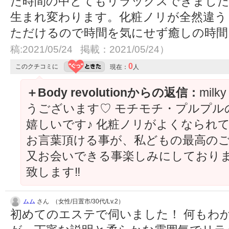
た時間の中とてもリラックスできまし
生まれ変わります。化粧ノリが全然違う
ただけるので時間を気にせず癒しの時
稿:2021/05/24 掲載：2021/05/24）
0
このクチコミに
現在：
人
＋Body revolutionからの返信：
mil
うございます♡ モチモチ・プルプル
嬉しいです♪ 化粧ノリがよくなられて
お言葉頂ける事が、私どもの最高のご褒美
又お会いできる事楽しみにしておりま
致します‼︎
ムム
さん （女性/日置市/30代/Lv.2）
初めてのエステで伺いました！ 何もわ