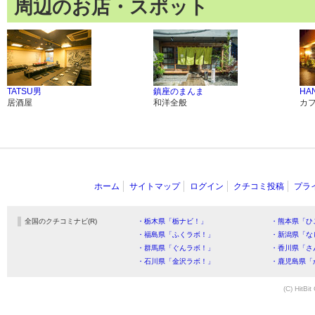
周辺のお店・スポット
TATSU男
鎮座のまんま
HA
居酒屋
和洋全般
カ
ホーム
サイトマップ
ログイン
クチコミ投稿
プラ
全国のクチコミナビ(R)
・栃木県「栃ナビ！」
・熊本県「ひ
・福島県「ふくラボ！」
・新潟県「な
・群馬県「ぐんラボ！」
・香川県「さ
・石川県「金沢ラボ！」
・鹿児島県「
(C) HitBit