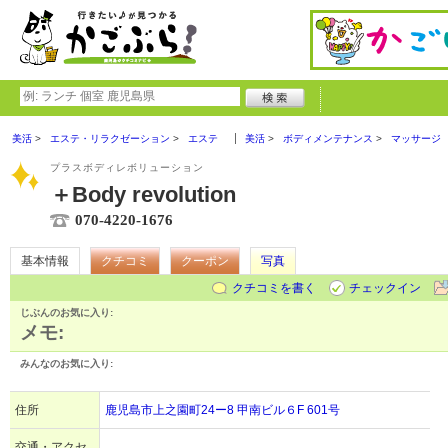
美活
エステ・リラクゼーション
エステ
美活
ボディメンテナンス
マッサージ
プラスボディレボリューション
＋Body revolution
070-4220-1676
基本情報
クチコミ
クーポン
写真
クチコミを書く
チェックイン
じぶんのお気に入り:
メモ:
みんなのお気に入り:
住所
鹿児島市上之園町24ー8 甲南ビル６F 601号
交通・アクセ