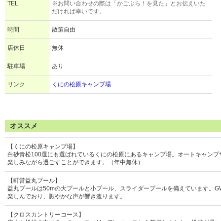
TEL
※お問い合わせの際は「かごぶら！を見た」とお伝えいた
だければ幸いです。
時間
散策自由
店休日
無休
駐車場
あり
リンク
くにの松原キャンプ場
オススメ
【くにの松原キャンプ場】
白砂青松100選にも選ばれているくにの松原にあるキャンプ場。オートキャン
楽しみながら過ごすことができます。（年中無休）
【町営益丸プール】
益丸プールは50mの大プールと小プール、スライダープールを備えています。
楽しんでおり、賑やかな声が響き渡ります。
【クロスカントリーコース】