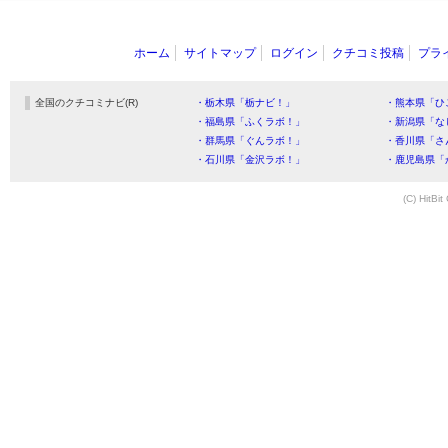
ホーム
サイトマップ
ログイン
クチコミ投稿
プラ
全国のクチコミナビ(R)
・栃木県「栃ナビ！」
・熊本県「ひ
・福島県「ふくラボ！」
・新潟県「な
・群馬県「ぐんラボ！」
・香川県「さ
・石川県「金沢ラボ！」
・鹿児島県「
(C) HitBit