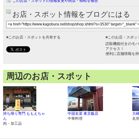
このお店・スポットの情報変更や閉店・移転を報告
お店・スポット情報をブログにはる
■
このお店・スポットを共有する
■
このお店・スポッ
読取機能付きのモバ
アクセス！
便利に店舗情報を持
周辺のお店・スポット
持ち帰り専門 ももえちゃ
中国名菜 東京飯店
大
ん
中華料理
名
肉・加工品