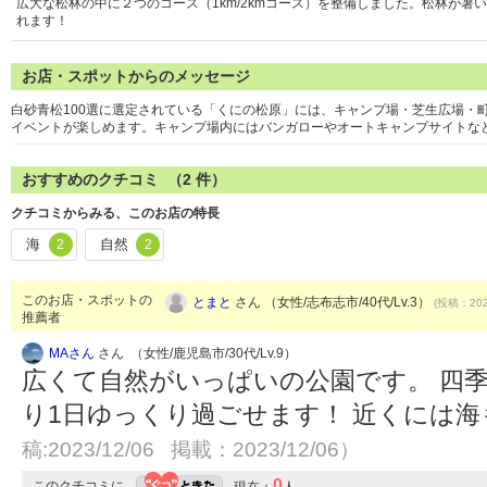
広大な松林の中に２つのコース（1km/2kmコース）を整備しました。松林が
れます！
お店・スポットからのメッセージ
白砂青松100選に選定されている「くにの松原」には、キャンプ場・芝生広場・
イベントが楽しめます。キャンプ場内にはバンガローやオートキャンプサイトな
おすすめのクチコミ （
2
件）
クチコミからみる、このお店の特長
海
自然
2
2
このお店・スポットの
とまと
さん （女性/志布志市/40代/Lv.3）
(投稿：202
推薦者
MAさん
さん （女性/鹿児島市/30代/Lv.9）
広くて自然がいっぱいの公園です。 四
り1日ゆっくり過ごせます！ 近くには
稿:2023/12/06 掲載：2023/12/06）
0
このクチコミに
現在：
人