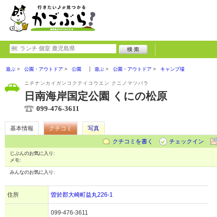
遊ぶ
公園・アウトドア
公園
遊ぶ
公園・アウトドア
キャンプ場
ニチナンカイガンコクテイコウエン クニノマツバラ
日南海岸国定公園 くにの松原
099-476-3611
基本情報
クチコミ
写真
クチコミを書く
チェックイン
じぶんのお気に入り:
メモ:
みんなのお気に入り:
住所
曽於郡大崎町益丸226-1
099-476-3611