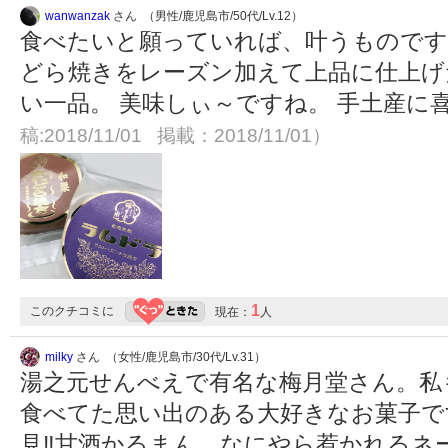
wanwanzak
さん （男性/鹿児島市/50代/Lv.12）
食べたいと願っていれば、叶うものです、
どら焼きをレーズン加えて上品に仕上げ
い一品。 美味しぃ～ですね。 手土産に
稿:2018/11/01 掲載：2018/11/01）
1
このクチコミに
現在：
人
milky
さん （女性/鹿児島市/30代/Lv.31）
湯之元せんべえで有名な梅月堂さん。私
食べてた思い出のある大好きなお菓子です
見‼︎甘酒かるまん…なにやら惹かれる