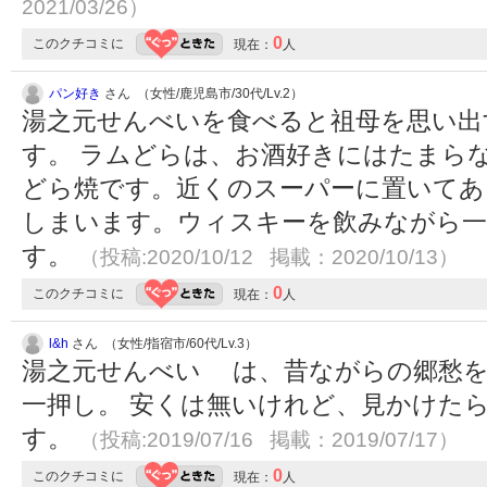
2021/03/26）
0
このクチコミに
現在：
人
パン好き
さん （女性/鹿児島市/30代/Lv.2）
湯之元せんべいを食べると祖母を思い出
す。 ラムどらは、お酒好きにはたまら
どら焼です。近くのスーパーに置いてあ
しまいます。ウィスキーを飲みながら一
す。
（投稿:2020/10/12 掲載：2020/10/13）
0
このクチコミに
現在：
人
l&h
さん （女性/指宿市/60代/Lv.3）
湯之元せんべい は、昔ながらの郷愁を
一押し。 安くは無いけれど、見かけた
す。
（投稿:2019/07/16 掲載：2019/07/17）
0
このクチコミに
現在：
人