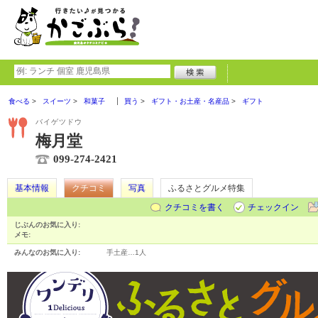
食べる
スイーツ
和菓子
買う
ギフト・お土産・名産品
ギフト
バイゲツドウ
梅月堂
099-274-2421
基本情報
クチコミ
写真
ふるさとグルメ特集
クチコミを書く
チェックイン
じぶんのお気に入り:
メモ:
みんなのお気に入り:
手土産…
1人