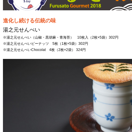
進化し続ける伝統の味
湯之元せんべい
※湯之元せんべい（山椒・黒胡麻・青海苔） 10枚入（2枚×5袋）302円
※湯之元せんべいピーナッツ 5枚（1枚×5袋）302円
※湯之元せんべいChocolat 4枚（2枚×2袋） 324円