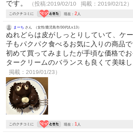
です。
（投稿:2019/02/10 掲載：2019/02/12）
2
このクチコミに
現在：
人
まーち
さん （女性/鹿児島市/30代/Lv.13）
ぬれどらは皮がしっとりしていて、ケー
子もパクパク食べるお気に入りの商品で
初めて買ってみましたが手頃な価格でお
タークリームのバランスも良くて美味
掲載：2019/01/23）
1
このクチコミに
現在：
人