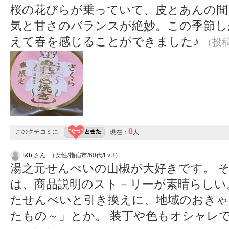
桜の花びらが乗っていて、皮とあんの間
気と甘さのバランスが絶妙。この季節し
えて春を感じることができました♪
（投稿:
0
このクチコミに
現在：
人
l&h
さん （女性/指宿市/60代/Lv.3）
湯之元せんべいの山椒が大好きです。 
は、商品説明のスト－リーが素晴らしい
たせんべいと引き換えに、地域のおきゃ
たもの～」とか。 装丁や色もオシャレ