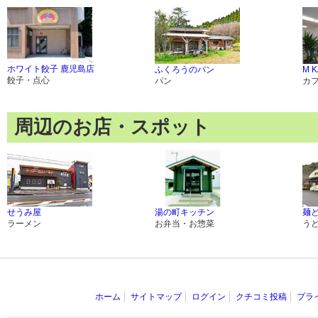
ホワイト餃子 鹿児島店
ふくろうのパン
M 
餃子・点心
パン
カ
周辺のお店・スポット
せうみ屋
湯の町キッチン
麺
ラーメン
お弁当・お惣菜
う
ホーム
サイトマップ
ログイン
クチコミ投稿
プラ