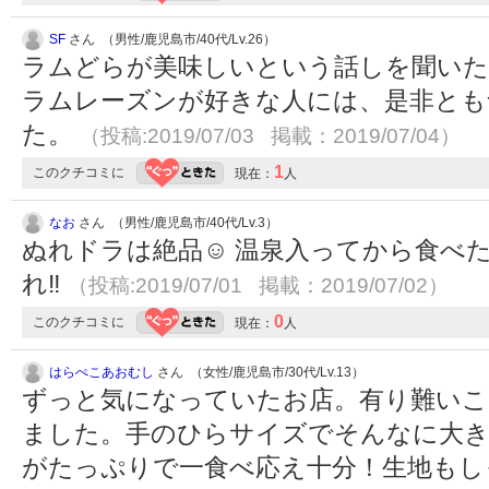
SF
さん （男性/鹿児島市/40代/Lv.26）
ラムどらが美味しいという話しを聞いた
ラムレーズンが好きな人には、是非とも
た。
（投稿:2019/07/03 掲載：2019/07/04）
1
このクチコミに
現在：
人
なお
さん （男性/鹿児島市/40代/Lv.3）
ぬれドラは絶品☺️ 温泉入ってから食べ
れ‼️
（投稿:2019/07/01 掲載：2019/07/02）
0
このクチコミに
現在：
人
はらぺこあおむし
さん （女性/鹿児島市/30代/Lv.13）
ずっと気になっていたお店。有り難い
ました。手のひらサイズでそんなに大き
がたっぷりで一食べ応え十分！生地もし