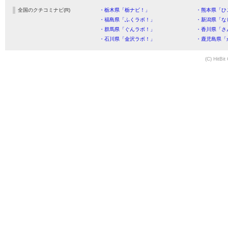
全国のクチコミナビ(R)
・栃木県「栃ナビ！」
・熊本県「ひ
・福島県「ふくラボ！」
・新潟県「な
・群馬県「ぐんラボ！」
・香川県「さ
・石川県「金沢ラボ！」
・鹿児島県「
(C) HitBit