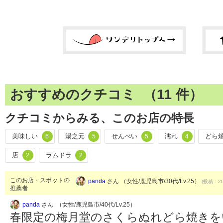
おすすめのクチコミ （
11
件）
クチコミからみる、このお店の特長
美味しい
湯之元
せんべい
濡れ
どら
6
5
5
4
店
ラムドラ
2
2
このお店・スポットの
panda
さん （女性/鹿児島市/30代/Lv.25）
(投稿：20
推薦者
panda
さん （女性/鹿児島市/40代/Lv.25）
春限定の梅月堂のさくらぬれどら焼きを