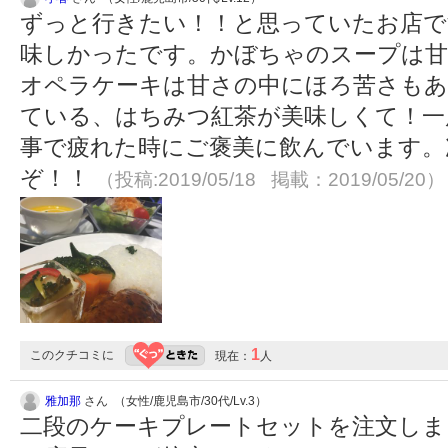
ずっと行きたい！！と思っていたお店で
味しかったです。かぼちゃのスープは甘
オペラケーキは甘さの中にほろ苦さもあ
ている、はちみつ紅茶が美味しくて！一
事で疲れた時にご褒美に飲んでいます。
ぞ！！
（投稿:2019/05/18 掲載：2019/05/20）
1
このクチコミに
現在：
人
雅加那
さん （女性/鹿児島市/30代/Lv.3）
二段のケーキプレートセットを注文しま