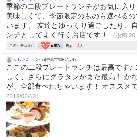
季節の二段プレートランチがお気に入り
美味しくて、季節限定のものも選べるの
います。 友達とゆっくり過ごしたり、
ンチとしてよく行くお店です！
（投稿:201
1
このクチコミに
現在：
人
なち
さん （女性/鹿児島市/30代/Lv.4）
ここの二段プレートランチは最高です♪
しく、さらにグラタンがまた最高！ か
が、全部食べれちゃいます！ オススメ
2018/06/13）