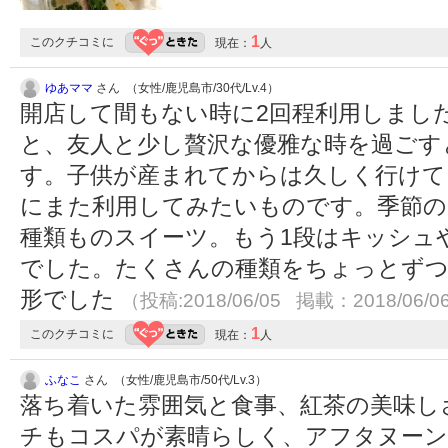
1
このクチコミに
現在：
人
ゆあママ
さん （女性/鹿児島市/30代/Lv.4）
開店して間もない時に2回程利用しまし
と、友人と少し贅沢な優雅な時を過ごす
す。子供が産まれてからは久しく行けて
にまた利用してみたいものです。季節の
種類ものスイーツ。もう1段はキッシュ
でした。たくさんの種類をちょっとずつ
形でした
（投稿:2018/06/05 掲載：2018/06/0
1
このクチコミに
現在：
人
ふなこ
さん （女性/鹿児島市/50代/Lv.3）
落ち着いた雰囲気と食事、紅茶の美味し
チもコスパが素晴らしく、アフタヌーン