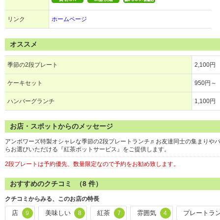
リンク
ホームページ
オススメ
季節の2段プレート
2,100円
ケーキセット
950円～
ハンバーグランチ
1,100円
お店・スポットからのメッセージ
アンボワーズ特製オシャレな季節の2段プレートランチ♬お友達同士の集まりやパ
らお選びいただける『紅茶ポットサービス』をご提供します。
2段プレートは予約優先、数量限定なので予約をお勧め致します。
おすすめのクチコミ （
8
件）
クチコミからみる、このお店の特長
店
美味しい
紅茶
雰囲気
プレートラ
9
8
7
4