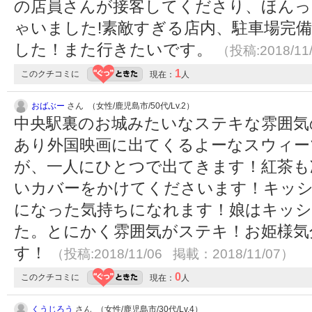
の店員さんが接客してくださり、ほんっ
ゃいました!素敵すぎる店内、駐車場完
した！また行きたいです。
（投稿:2018/11
1
このクチコミに
現在：
人
おばぶー
さん （女性/鹿児島市/50代/Lv.2）
中央駅裏のお城みたいなステキな雰囲気
あり外国映画に出てくるよーなスウィー
が、一人にひとつで出てきます！紅茶も
いカバーをかけてくださいます！キッ
になった気持ちになれます！娘はキッシ
た。とにかく雰囲気がステキ！お姫様気
す！
（投稿:2018/11/06 掲載：2018/11/07）
0
このクチコミに
現在：
人
くうじろう
さん （女性/鹿児島市/30代/Lv.4）