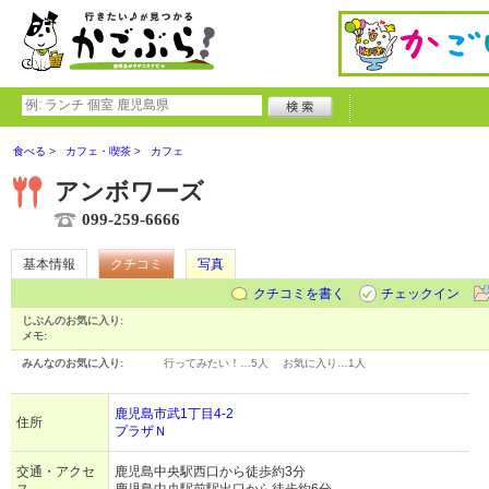
食べる
カフェ・喫茶
カフェ
アンボワーズ
099-259-6666
基本情報
クチコミ
写真
クチコミを書く
チェックイン
じぶんのお気に入り:
メモ:
みんなのお気に入り:
行ってみたい！…
5人
お気に入り…
1人
鹿児島市武1丁目4-2
住所
プラザＮ
交通・アクセ
鹿児島中央駅西口から徒歩約3分