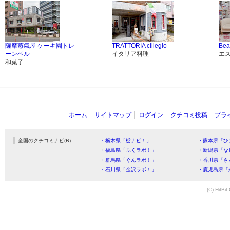
薩摩蒸氣屋 ケーキ園トレ
TRATTORIA ciliegio
Bea
ーンベル
イタリア料理
エ
和菓子
ホーム
サイトマップ
ログイン
クチコミ投稿
プラ
全国のクチコミナビ(R)
・栃木県「栃ナビ！」
・熊本県「ひ
・福島県「ふくラボ！」
・新潟県「な
・群馬県「ぐんラボ！」
・香川県「さ
・石川県「金沢ラボ！」
・鹿児島県「
(C) HitBit