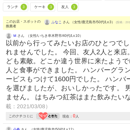
ランチ
ケーキ
友人
3
3
3
このお店・スポットの
ふなこ
さん （女性/鹿児島市/50代/Lv.3）
(投稿：201
推薦者
Ｍ
さん （女性/いちき串木野市/40代/Lv.10）
以前から行ってみたいお店のひとつで
れませんでした。 今回、友人2人と来
ども素敵。どこか違う世界に来たようで
人と食事ができました。 ハンバーグラ
ービスもつけて1600円でした。 ハン
を選びましたが、おいしかったです。 
ません。 はちみつ紅茶はまた飲みたい
載：2021/03/08）
0
このクチコミに
現在：
人
小春
さん （女性/鹿児島市/50代/Lv.12）