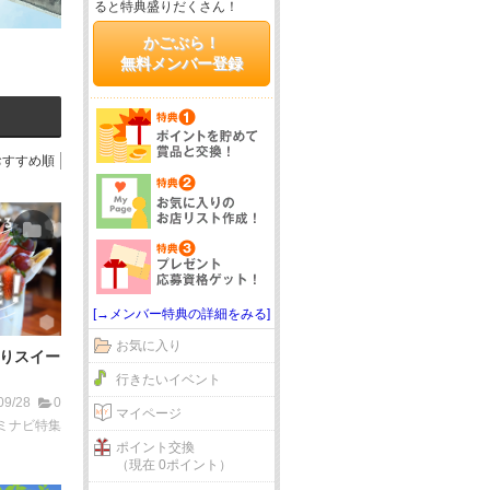
ると特典盛りだくさん！
かごぶら！
無料メンバー登録
おすすめ順
[→メンバー特典の詳細をみる]
お気に入り
りスイー
行きたいイベント
09/28
0
マイページ
ミナビ特集
ポイント交換
（現在 0ポイント）