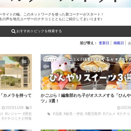
ーサイトの輪。このネットワークを使った新コーナーがスタート！
生の声を地元ユーザーのクチコミとともにご紹介してまいります♪
おすすめトピックを検索する
並び替え：
更新日
掲載日
「カメラを持って
かごぶら！編集部わち子がオススメする「ひんや
ツ」3選！
2023/11/06
0
2023/
け
#レジャー
#歴史
#北薩
#姶良・伊佐
#鹿児島市
#グルメ
#クチコ
#クチコミナビ特集