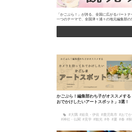
「かごぶら！」が誇る、全国に広がるパートナ
一つのテーマで、全国津々浦々の地元編集部の
かごぶら！編集部わち子がオススメする
おでかけしたいアートスポット」3選！
#大隅
#姶良・伊佐
#鹿児島市
#おでか
#神社・仏閣
#見学
#観光
#冬
#夏
#春
#秋