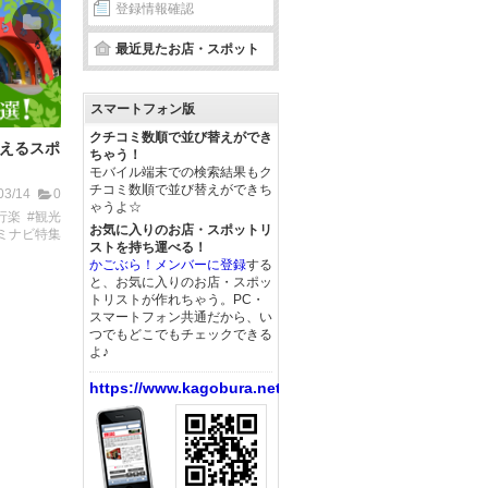
登録情報確認
最近見たお店・スポット
スマートフォン版
クチコミ数順で並び替えができ
えるスポ
ちゃう！
モバイル端末での検索結果もク
チコミ数順で並び替えができち
03/14
0
ゃうよ☆
行楽
#観光
お気に入りのお店・スポットリ
ミナビ特集
ストを持ち運べる！
かごぶら！メンバーに登録
する
と、お気に入りのお店・スポッ
トリストが作れちゃう。PC・
スマートフォン共通だから、い
つでもどこでもチェックできる
よ♪
https://www.kagobura.net/