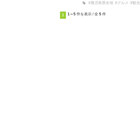
#鹿児島県全域
#グルメ
#観光
1～5
件を表示 / 全
5
件
1