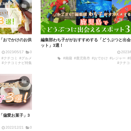
「おでかけのお供
編集部わち子ががおすすめする「どうぶつと出会
ット」3選！
2023/05/17
0
2023/
#クチコミ
#グルメ
#南薩
#鹿児島市
#おでかけ
#レジャー
#
#クチコミナビ特集
#クチコ
「偏愛お菓子」3
2022/12/21
0