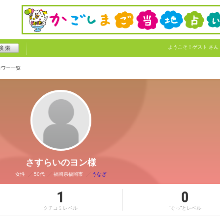
ようこそ！
ゲスト
さん
ロワー一覧
さすらいのヨン様
女性
50代
福岡県福岡市
うなぎ
1
0
クチコミレベル
“ぐっ”とレベル