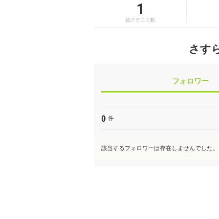
1
総クチコミ数
さす
フォロワー
0
件
該当するフォロワーは存在しませんでした。