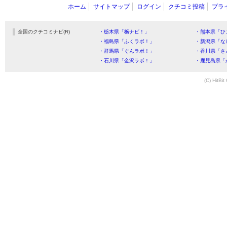
ホーム
サイトマップ
ログイン
クチコミ投稿
プラ
全国のクチコミナビ(R)
・栃木県「栃ナビ！」
・熊本県「ひ
・福島県「ふくラボ！」
・新潟県「な
・群馬県「ぐんラボ！」
・香川県「さ
・石川県「金沢ラボ！」
・鹿児島県「
(C) HitBit