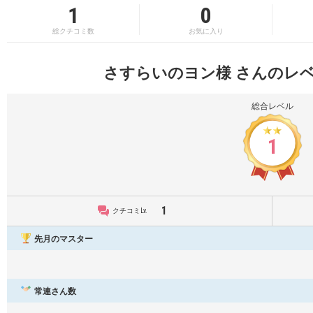
1
0
総クチコミ数
お気に入り
さすらいのヨン様 さんのレ
総合レベル
1
1
クチコミLv.
先月のマスター
常連さん数